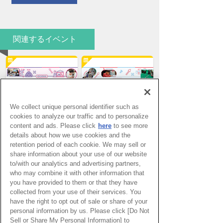
関連するイベント
We collect unique personal identifier such as
cookies to analyze our traffic and to personalize
ナレッジキャピタル ワークショップフェス
ナレッジキャピタル ワークショップフェス
2025 SPRING
2024 SUMMER
content and ads. Please click
here
to see more
子どもたちの第三の学びの場 ナレッジキャ
子どもたちの第三の学びの場 ナレッジキャ
ピタル ワークショップフェス2025
ピタル ワークショップフェス2024
details about how we use cookies and the
SPRING を2025年3月22日(土)〜23日(日)に
SUMMER を7月27日(土)〜28日(日)に開催
開催いたします。
いたします。
retention period of each cookie. We may sell or
share information about your use of our website
to/with our analytics and advertising partners,
who may combine it with other information that
you have provided to them or that they have
collected from your use of their services. You
ナレッジキャピタル ワークショップフェス
ナレッジキャピタル ワークショップフェス
2024 SPRING
2023 SUMMER
子どもたちの第三の学びの場 ナレッジキャ
この夏は、科学、アート、運動など各分野
have the right to opt out of sale or share of your
ピタル ワークショップフェス2024
のプロと直接対話しながら親子で学べる19
SPRING を3月23日(土)〜24日(日)に開催い
プログラムを開催！
personal information by us. Please click [Do Not
たします。
Sell or Share My Personal Information] to