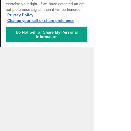
exercise your right. If we have detected an opt-
out preference signal, then it will be honored.
Privacy Policy
Change your sell or share preference
ナレッジキャピタル ワークショップフェス
ナレッジキャピタル ワークショップフェス
2023 SPRING
2022 SUMMER
子どもたちの第三の学びの場 ナレッジキャ
子どもたちの第三の学びの場 ナレッジキャ
Do Not Sell or Share My Personal
ピタル ワークショップフェス。
ピタル ワークショップフェス。24回目とな
る今回はナレッジキャピタル館内各所で17
Information
のコンテンツを実施します。
ワークショップフェス 2021 ONLINE
ナレッジキャピタル ワークショップフェス
おうちにいても「楽しく学べる」新しいカ
ONLINE
タチ！パソコンやスマートフォンなどから
パソコンやスマートフォンなどから気軽に
気軽に参加できるオンライン形式のワーク
参加できるオンラインのワークショップイ
ショップイベント！さまざまな種類のテー
ベント! 科学やスポーツなどさまざまな種
マがあるので、興味があるコンテンツに参
類のテーマがあるので、興味があるコンテ
加して楽しく学ぼう！
ンツに参加して楽しく学ぼう!
関連する施設