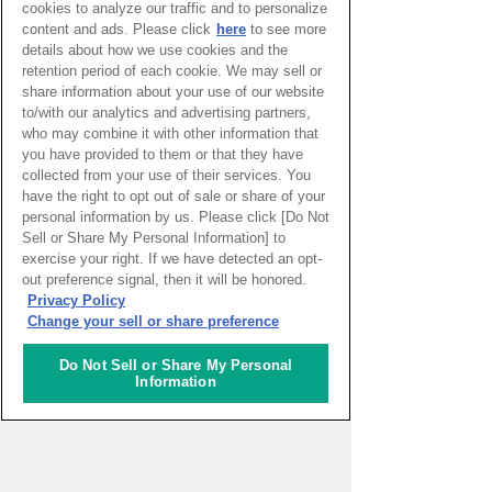
cookies to analyze our traffic and to personalize
content and ads. Please click
here
to see more
入会のお申し込みは下記よりお進みくだ
details about how we use cookies and the
さい。
retention period of each cookie. We may sell or
share information about your use of our website
to/with our analytics and advertising partners,
入会申し込みはこちら
who may combine it with other information that
you have provided to them or that they have
collected from your use of their services. You
have the right to opt out of sale or share of your
personal information by us. Please click [Do Not
所在地
Sell or Share My Personal Information] to
exercise your right. If we have detected an opt-
out preference signal, then it will be honored.
大阪市北区大深町3-１ グランフ
Privacy Policy
Change your sell or share preference
ロント大阪 北館 ナレッジキャピ
タル7F
Do Not Sell or Share My Personal
Information
営業時間
9:00～23:00