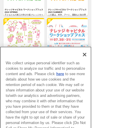
ナレッジキャピタル ワークショップフェス
ナレッジキャピタル ワークショップフェス
2024 SPRING
2023 SUMMER
子どもたちの第三の学びの場 ナレッジキャ
この夏は、科学、アート、運動など各分野
ピタル ワークショップフェス2024
のプロと直接対話しながら親子で学べる19
SPRING を3月23日(土)〜24日(日)に開催い
プログラムを開催！
たします。
ナレッジキャピタル ワークショップフェス
ナレッジキャピタル ワークショップフェス
2023 SPRING
2022 SUMMER
子どもたちの第三の学びの場 ナレッジキャ
子どもたちの第三の学びの場 ナレッジキャ
ピタル ワークショップフェス。
ピタル ワークショップフェス。24回目とな
We collect unique personal identifier such as
る今回はナレッジキャピタル館内各所で17
のコンテンツを実施します。
cookies to analyze our traffic and to personalize
content and ads. Please click
here
to see more
details about how we use cookies and the
retention period of each cookie. We may sell or
share information about your use of our website
to/with our analytics and advertising partners,
ワークショップフェス 2021 ONLINE
ナレッジキャピタル ワークショップフェス
おうちにいても「楽しく学べる」新しいカ
ONLINE
who may combine it with other information that
タチ！パソコンやスマートフォンなどから
パソコンやスマートフォンなどから気軽に
気軽に参加できるオンライン形式のワーク
参加できるオンラインのワークショップイ
you have provided to them or that they have
ショップイベント！さまざまな種類のテー
ベント! 科学やスポーツなどさまざまな種
マがあるので、興味があるコンテンツに参
類のテーマがあるので、興味があるコンテ
collected from your use of their services. You
加して楽しく学ぼう！
ンツに参加して楽しく学ぼう!
関連する施設
have the right to opt out of sale or share of your
personal information by us. Please click [Do Not