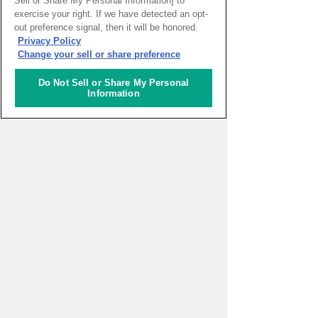
Sell or Share My Personal Information] to
exercise your right. If we have detected an opt-
out preference signal, then it will be honored.
Privacy Policy
Change your sell or share preference
フューチャーライフショールーム
ナレッジサロン
Do Not Sell or Share My Personal
未来に出会いに行こう！
サロンコンセプト
Information
触れて、遊んで、参加する、わくわくでき
ビジネスパーソン、研究者、大学関係者
るショールーム
や、クリエイターや芸術家など、さまざま
な分野を超えた出会いと交流により、そこ
ここは未来が体験できるショールーム。あ
から新たな価値創造をめざす会員制サロン
なたはショールームやショップと聞いて何
です。
を想像しますか？
「見るところ」、「買うところ」がほとん
どではないでしょうか。
ここには、純粋に新しい出会いを楽しめる
魅力に加えて、プロジェクトの立ち上げ
フューチャーライフショールームでは、そ
や、ニーズに応じた企業・人との出会いの
の2つの楽しみに加えて、「参加する」と
サポートもあります。
いう価値をプラス！来場者の方に、商品や
サービス、情報を知ってもらうだけではな
フロアガイド 10F～B2F
ナレッジオフィス
く、「体験」して未来への「ワクワク感」
10F～B2Fのフロアをご紹介
あらゆる人材が活動し、融合する。先端イ
を提供する、新スタイルのショールームで
会話を楽しむ寛ぎの空間や、プロジェクト
ノベーションの起点。
す。
ルーム（会議室）、ワークスペース、さら
には自己の活動を発表するプレゼンラウン
ナレッジオフィスは、いわゆる作業のため
企業と来場者のコミュニケーションが、も
ジなど多様な場と、専属のサロンマネージ
だけの“仕事場”ではありません。
っと新しい未来のカタチを生み出します。
ャーによる人的支援により、個性的なライ
さあ、感動をお楽しみください。
フクリエーションや新プロジェクトの実
関連する情報
ここには、産学連携プロジェクトに積極的
現、コラボレーション活動など、多彩な価
に参画する企業や研究機関、大学が参画す
値を提供しています。
る、人材・知財・情報の集積拠点。
各組織が独自の業務を遂行すると同時に、
それぞれが才能を高め合い、新たなイノベ
ーションを創出する高度なオフィスエリア
です。
常に最先端の知識が生まれる、ナレッジキ
ャピタルの中心的存在でもあります。