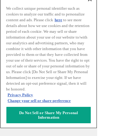
A, B, C 블록 토지양도계약에
We collect unique personal identifier such as
따른 토지 인도
cookies to analyze our traffic and to personalize
content and ads. Please click
here
to see more
details about how we use cookies and the retention
2008년
2월
period of each cookie. We may sell or share
information about your use of our website to/with
our analytics and advertising partners, who may
도시재생특별지구, 지구계획변
combine it with other information that you have
경 도시계획결정
provided to them or that they have collected from
your use of their services. You have the right to opt
out of sale or share of your personal information by
2009년
4월
us. Please click [Do Not Sell or Share My Personal
Information] to exercise your right. If we have
detected an opt-out preference signal, then it will
주식회사 날리지 캐피탈 매니
be honored.
지먼트(현 주식회사 KMO) 설
Privacy Policy
립
Change your sell or share preference
9월
Do Not Sell or Share My Personal
Information
TMO 설립준비위원회 발족