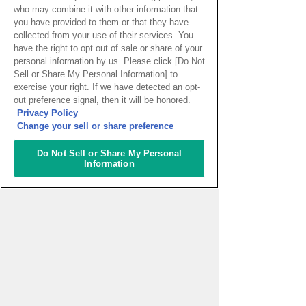
who may combine it with other information that
you have provided to them or that they have
collected from your use of their services. You
have the right to opt out of sale or share of your
personal information by us. Please click [Do Not
Sell or Share My Personal Information] to
exercise your right. If we have detected an opt-
PAGE TOP
out preference signal, then it will be honored.
Privacy Policy
Change your sell or share preference
HOME
>
イベントカレンダー
Do Not Sell or Share My Personal
Information
ナレッジキャピタルを知る
コミュニケーター
アクティビティ
施設ガイド