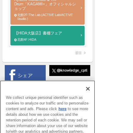
Drum「KAGAMI+」オフィシャルシ
ョップ
北館2F:The Lab.(ACTIVE Lab/ACTIVE
Studio.)
【HIDA大阪店】書棚フェア
北館4F:HIDA
翌日
We collect unique personal identifier such as
cookies to analyze our traffic and to personalize
content and ads. Please click
here
to see more
details about how we use cookies and the
retention period of each cookie. We may sell or
share information about your use of our website
to/with our analytics and advertising partners,