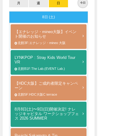
月
週
日
今日
8日 (土)
【エナレッジ・mineo大阪】イベン
ト開催のお知らせ
北館3F:エナレッジ・mineo 大阪
LYNKPOP : Stray Kids World Tour
VR
北館B1F:The Lab.(EVENT Lab.)
【HDC大阪】ご成約者限定キャンペ
ーン
北館5F:HDC大阪C terrace
8月8日(土)〜9日(日)開催決定! ナレ
ッジキャピタル ワークショップフェ
ス 2026 SUMMER
Ryuichi Sakamoto & Tin