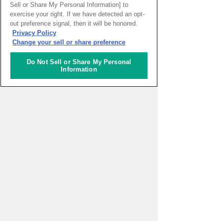
Sell or Share My Personal Information] to
お知らせ
exercise your right. If we have detected an opt-
out preference signal, then it will be honored.
2026.08.10
ニュース
Privacy Policy
ナレッジサロンイベント「木曜サロン」のレポー
Change your sell or share preference
トを更新致しました。
Do Not Sell or Share My Personal
2026.08.10
ニュース
Information
ナレッジサロンイベント「木曜サロン」の開催ス
ケジュールを更新致しました。
2026.08.07
Knowledge World Network
文化遺産 カザロン・ド・シャ ( ブラジル )
お知らせ一覧をみる
サロンイベントレポート
7月14日
よりみちサロン
第315回 Beyond the Screen 〜映画から世界を見
つめよう～
6月29日
よりみちサロン