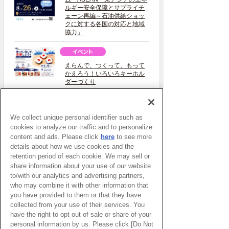
ルギー安全保障とサプライチ
ェーン再編～石油供給ショッ
クに対する各国の対応と地域
協力」
えらんで、つくって、もって
かえろう！いろいろキーホル
ダーづくり
イベント一覧をみる
We collect unique personal identifier such as
cookies to analyze our traffic and to personalize
content and ads. Please click
here
to see more
details about how we use cookies and the
retention period of each cookie. We may sell or
share information about your use of our website
to/with our analytics and advertising partners,
who may combine it with other information that
you have provided to them or that they have
collected from your use of their services. You
have the right to opt out of sale or share of your
personal information by us. Please click [Do Not