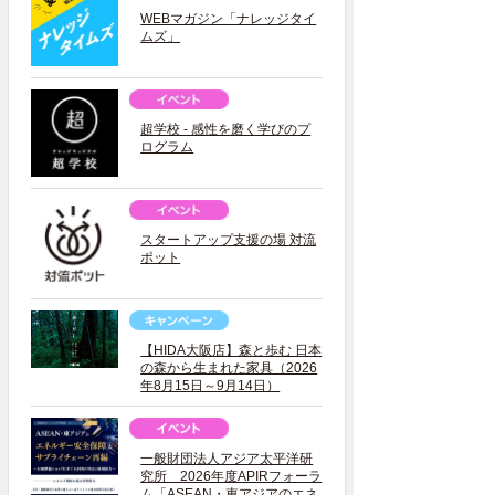
WEBマガジン「ナレッジタイ
ムズ」
超学校 - 感性を磨く学びのプ
ログラム
スタートアップ支援の場 対流
ポット
【HIDA大阪店】森と歩む 日本
の森から生まれた家具（2026
年8月15日～9月14日）
一般財団法人アジア太平洋研
究所 2026年度APIRフォーラ
ム「ASEAN・東アジアのエネ