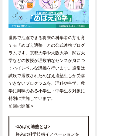
世界で活躍できる将来の科学者の芽を育
てる「めばえ適塾」との公式連携プログ
ラムです。京都大学や大阪大学、関西大
学などの教授が理数的なセンスが身につ
くハイレベルな講義を行います。通常は
試験で選抜されためばえ適塾生しか受講
できないプログラムを、理科や科学、数
学に興味のある小学生・中学生を対象に
特別に実施しています。
前回の開催
>
<めばえ適塾とは>
将来の科学技術イノベーションを