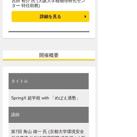
吉田 裕介 氏
(大阪大学核物理研究セン
ター 特任助教)
詳細を見る
開催概要
タイトル
SpringX 超学校 with 「めばえ適塾」
講師
第7回 角山 雄一 氏 (京都大学環境安全