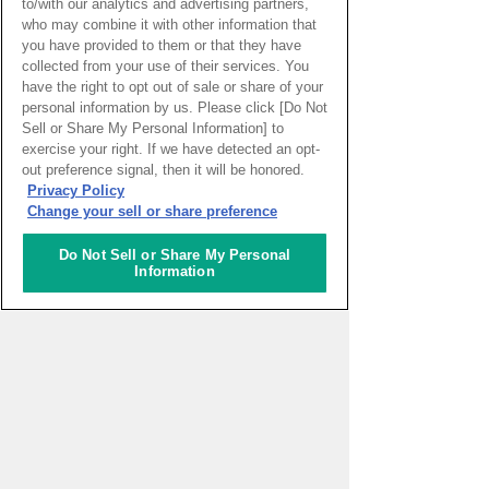
to/with our analytics and advertising partners,
who may combine it with other information that
you have provided to them or that they have
collected from your use of their services. You
一般財団法人アジア太平洋研
究所 2026年度APIRフォーラ
have the right to opt out of sale or share of your
ム「ASEAN・東アジアのエネ
personal information by us. Please click [Do Not
ルギー安全保障とサプライチ
Sell or Share My Personal Information] to
ェーン再編～石油供給ショッ
exercise your right. If we have detected an opt-
クに対する各国の対応と地域
out preference signal, then it will be honored.
協力」
Privacy Policy
Change your sell or share preference
えらんで、つくって、もって
Do Not Sell or Share My Personal
かえろう！いろいろキーホル
Information
ダーづくり
パッといろは#59 組み立てて
動かそう！ロボットプログラ
ミング！【VEX x 英語】
イベント一覧をみる