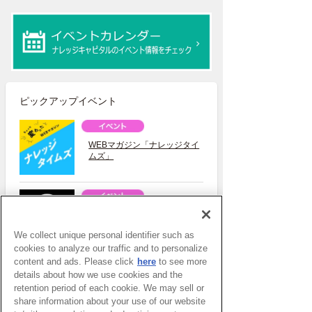
ピックアップイベント
WEBマガジン「ナレッジタイ
ムズ」
超学校 - 感性を磨く学びのプ
ログラム
We collect unique personal identifier such as
cookies to analyze our traffic and to personalize
content and ads. Please click
here
to see more
details about how we use cookies and the
スタートアップ支援の場 対流
retention period of each cookie. We may sell or
ポット
share information about your use of our website