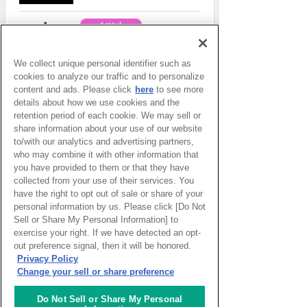
スタートアップ支援の場 対流
ポット
We collect unique personal identifier such as
cookies to analyze our traffic and to personalize
content and ads. Please click
here
to see more
details about how we use cookies and the
一般財団法人アジア太平洋研
retention period of each cookie. We may sell or
究所 2026年度APIRフォーラ
share information about your use of our website
ム「ASEAN・東アジアのエネ
to/with our analytics and advertising partners,
ルギー安全保障とサプライチ
who may combine it with other information that
ェーン再編～石油供給ショッ
クに対する各国の対応と地域
you have provided to them or that they have
協力」
collected from your use of their services. You
have the right to opt out of sale or share of your
personal information by us. Please click [Do Not
Sell or Share My Personal Information] to
えらんで、つくって、もって
exercise your right. If we have detected an opt-
かえろう！いろいろキーホル
ダーづくり
out preference signal, then it will be honored.
Privacy Policy
Change your sell or share preference
パッといろは#59 組み立てて
Do Not Sell or Share My Personal
動かそう！ロボットプログラ