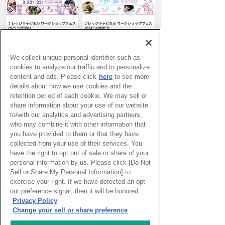
ナレッジキャピタル ワークショップフェス
ナレッジキャピタル ワークショップフェス
2025 SPRING
2024 SUMMER
子どもたちの第三の学びの場 ナレッジキャ
子どもたちの第三の学びの場 ナレッジキャ
ピタル ワークショップフェス2025
ピタル ワークショップフェス2024
SPRING を2025年3月22日(土)〜23日(日)に
SUMMER を7月27日(土)〜28日(日)に開催
開催いたします。
いたします。
We collect unique personal identifier such as
cookies to analyze our traffic and to personalize
content and ads. Please click
here
to see more
details about how we use cookies and the
retention period of each cookie. We may sell or
ナレッジキャピタル ワークショップフェス
ナレッジキャピタル ワークショップフェス
2024 SPRING
2023 SUMMER
share information about your use of our website
子どもたちの第三の学びの場 ナレッジキャ
この夏は、科学、アート、運動など各分野
ピタル ワークショップフェス2024
のプロと直接対話しながら親子で学べる19
to/with our analytics and advertising partners,
SPRING を3月23日(土)〜24日(日)に開催い
プログラムを開催！
たします。
who may combine it with other information that
you have provided to them or that they have
collected from your use of their services. You
have the right to opt out of sale or share of your
personal information by us. Please click [Do Not
Sell or Share My Personal Information] to
ナレッジキャピタル ワークショップフェス
ナレッジキャピタル ワークショップフェス
2023 SPRING
2022 SUMMER
exercise your right. If we have detected an opt-
子どもたちの第三の学びの場 ナレッジキャ
子どもたちの第三の学びの場 ナレッジキャ
ピタル ワークショップフェス。
ピタル ワークショップフェス。24回目とな
out preference signal, then it will be honored.
る今回はナレッジキャピタル館内各所で17
のコンテンツを実施します。
Privacy Policy
Change your sell or share preference