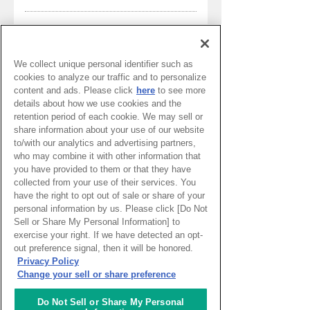
2026.08.06
Knowledge World Network
NEW
We collect unique personal identifier such as
洞窟探検 ( ポルトガル )
cookies to analyze our traffic and to personalize
content and ads. Please click
here
to see more
details about how we use cookies and the
2026.07.30
Knowledge World Network
retention period of each cookie. We may sell or
share information about your use of our website
ブログ・リグーリア―海中菜園と、地域に
to/with our analytics and advertising partners,
広がる共同農園(イタリア)
who may combine it with other information that
you have provided to them or that they have
collected from your use of their services. You
have the right to opt out of sale or share of your
personal information by us. Please click [Do Not
Sell or Share My Personal Information] to
exercise your right. If we have detected an opt-
out preference signal, then it will be honored.
Privacy Policy
Change your sell or share preference
Do Not Sell or Share My Personal