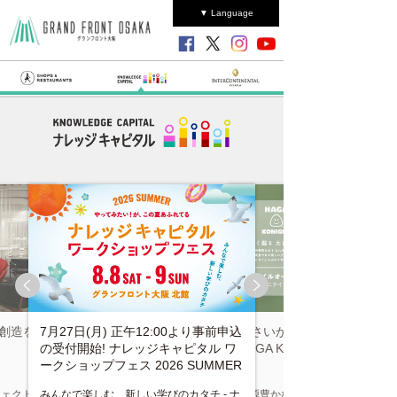
▼ Language
値創造を
7月27日(月) 正午12:00より事前申込
小さいから一口目がすぐ美
の受付開始! ナレッジキャピタル ワ
HAGA KONIGIRI
ークショップフェス 2026 SUMMER
ジェクトル
みんなで楽しむ、新しい学びのカタチ - ナ
水源豊かな山あいにある兵庫県