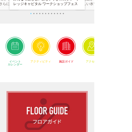
さらには
レッジキャピタル ワークショップフェス
味しい水で育ったお米。色んな
テーション
2026 SUMMER を2026年8月8日(土)〜9日
れるよう、 少しちいさいサイズ
タッフによ
(日)に開催いたします。詳細は後日発表い
ぎり」です。
トの実現や
たします。
な価値を提
イベント
アクティビティ
施設ガイド
アクセス
カレンダー