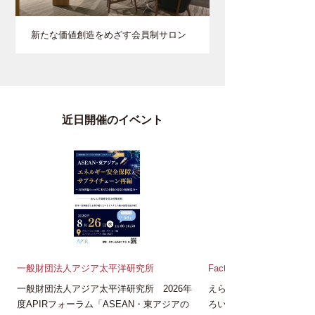
新たな価値創造をめざす会員制サロン
近日開催のイベント
一般財団法人アジア太平洋研究所
FactorISM
一般財団法人アジア太平洋研究所 2026年
えらんで、つくって、も
度APIRフォーラム「ASEAN・東アジアの
ろいろキーホルダーづく