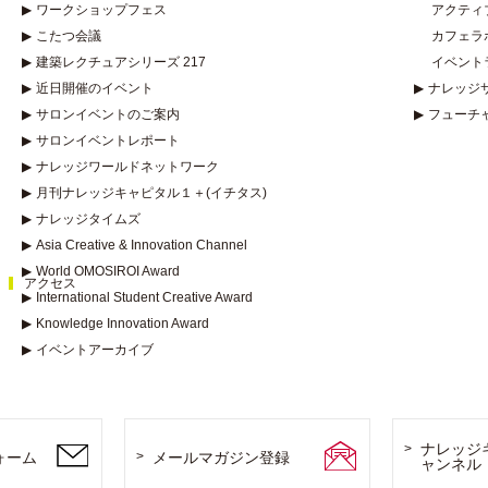
▶
ワークショップフェス
アクティ
▶
こたつ会議
カフェラ
▶
建築レクチュアシリーズ 217
イベント
▶
近日開催のイベント
▶
ナレッジ
▶
サロンイベントのご案内
▶
フューチ
▶
サロンイベントレポート
▶
ナレッジワールドネットワーク
▶
月刊ナレッジキャピタル１＋(イチタス)
▶
ナレッジタイムズ
▶
Asia Creative & Innovation Channel
▶
World OMOSIROI Award
アクセス
▶
International Student Creative Award
▶
Knowledge Innovation Award
▶
イベントアーカイブ
ナレッジ
ォーム
メールマガジン登録
ャンネル