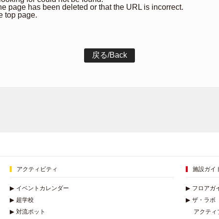
 the page has been deleted or that the URL is incorrect.
e top page.
アクティビティ
施設ガイ
▶
イベントカレンダー
▶
フロアガ
▶
超学校
▶
ザ・ラボ
▶
対流ポット
アクティ