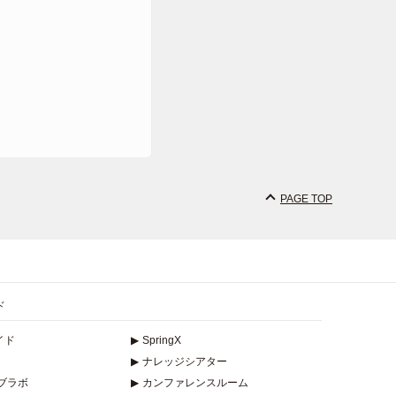
PAGE TOP
ド
イド
▶
SpringX
▶
ナレッジシアター
ブラボ
▶
カンファレンスルーム