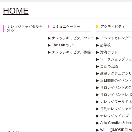
HOME
ナレッジキャピタルを
コミュニケーター
アクティビティ
知る
▶
ナレッジキャピタルツアー
▶
イベントカレンダー
▶
The Lab.ツアー
▶
超学校
▶
ナレッジキャピタル体操
▶
対流ポット
▶
ワークショップフェ
▶
こたつ会議
▶
建築レクチュアシリー
▶
近日開催のイベント
▶
サロンイベントのご
▶
サロンイベントレポ
▶
ナレッジワールドネ
▶
月刊ナレッジキャピ
▶
ナレッジタイムズ
▶
Asia Creative & In
▶
World OMOSIROI A