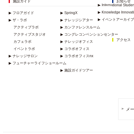
施設ガイド
お知らせ
▶
International Stude
▶
Knowledge Innovat
▶
フロアガイド
▶
SpringX
▶
イベントアーカイブ
▶
ザ・ラボ
▶
ナレッジシアター
アクティブラボ
▶
カンファレンスルーム
アクティブスタジオ
▶
コングレコンベンションセンター
アクセス
カフェラボ
▶
ナレッジオフィス
イベントラボ
▶
コラボオフィス
▶
ナレッジサロン
▶
コラボオフィスnx
▶
フューチャーライフショールーム
▶
施設ガイドツアー
メ