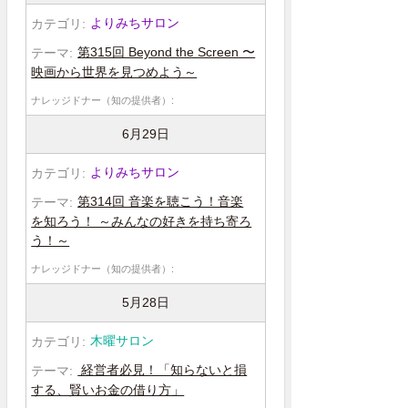
よりみちサロン
第315回 Beyond the Screen 〜
映画から世界を見つめよう～
6月29日
よりみちサロン
第314回 音楽を聴こう！音楽
を知ろう！ ～みんなの好きを持ち寄ろ
う！～
5月28日
木曜サロン
経営者必見！「知らないと損
する、賢いお金の借り方」