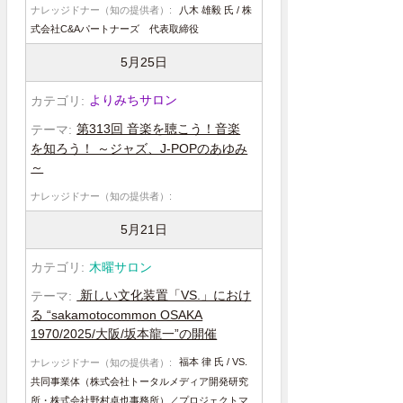
八木 雄毅 氏 / 株
式会社C&Aパートナーズ 代表取締役
5月25日
よりみちサロン
第313回 音楽を聴こう！音楽
を知ろう！ ～ジャズ、J-POPのあゆみ
～
5月21日
木曜サロン
新しい文化装置「VS.」におけ
る “sakamotocommon OSAKA
1970/2025/大阪/坂本龍一”の開催
福本 律 氏 / VS.
共同事業体（株式会社トータルメディア開発研究
所・株式会社野村卓也事務所）／プロジェクトマ