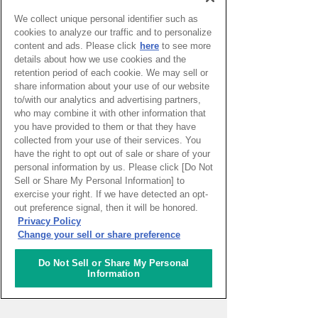
We collect unique personal identifier such as
cookies to analyze our traffic and to personalize
content and ads. Please click
here
to see more
超学校 - 感性を磨く学びのプ
ログラム
details about how we use cookies and the
retention period of each cookie. We may sell or
share information about your use of our website
to/with our analytics and advertising partners,
who may combine it with other information that
スタートアップ支援の場 対流
you have provided to them or that they have
ポット
collected from your use of their services. You
have the right to opt out of sale or share of your
personal information by us. Please click [Do Not
Sell or Share My Personal Information] to
一般財団法人アジア太平洋研
exercise your right. If we have detected an opt-
究所 2026年度APIRフォーラ
out preference signal, then it will be honored.
ム「ASEAN・東アジアのエネ
Privacy Policy
ルギー安全保障とサプライチ
Change your sell or share preference
ェーン再編～石油供給ショッ
クに対する各国の対応と地域
協力」
Do Not Sell or Share My Personal
Information
えらんで、つくって、もって
かえろう！いろいろキーホル