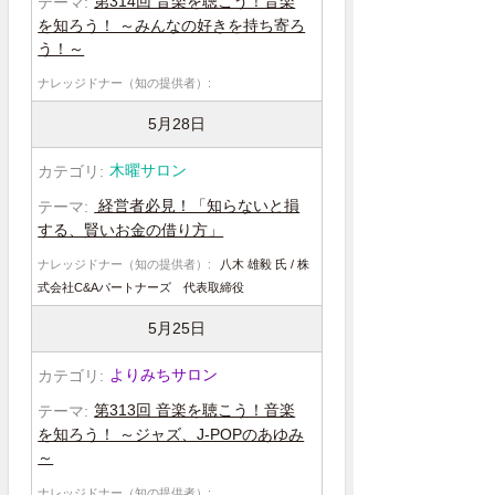
第314回 音楽を聴こう！音楽
を知ろう！ ～みんなの好きを持ち寄ろ
う！～
5月28日
木曜サロン
経営者必見！「知らないと損
する、賢いお金の借り方」
八木 雄毅 氏 / 株
式会社C&Aパートナーズ 代表取締役
5月25日
よりみちサロン
第313回 音楽を聴こう！音楽
を知ろう！ ～ジャズ、J-POPのあゆみ
～