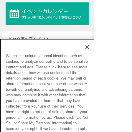
ピックアップイベント
We collect unique personal identifier such as
WEBマガジン「ナレッジタイ
cookies to analyze our traffic and to personalize
ムズ」
content and ads. Please click
here
to see more
details about how we use cookies and the
retention period of each cookie. We may sell or
share information about your use of our website
超学校 - 感性を磨く学びのプ
to/with our analytics and advertising partners,
ログラム
who may combine it with other information that
you have provided to them or that they have
collected from your use of their services. You
have the right to opt out of sale or share of your
スタートアップ支援の場 対流
personal information by us. Please click [Do Not
ポット
Sell or Share My Personal Information] to
exercise your right. If we have detected an opt-