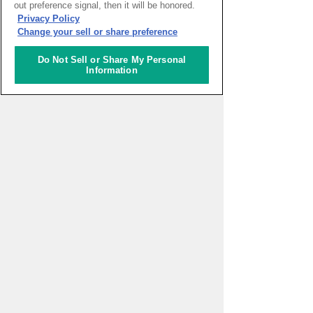
out preference signal, then it will be honored.
Privacy Policy
Change your sell or share preference
一般財団法人アジア太平洋研
究所 2026年度APIRフォーラ
ム「ASEAN・東アジアのエネ
Do Not Sell or Share My Personal
ルギー安全保障とサプライチ
Information
ェーン再編～石油供給ショッ
クに対する各国の対応と地域
協力」
えらんで、つくって、もって
かえろう！いろいろキーホル
ダーづくり
パッといろは#59 組み立てて
動かそう！ロボットプログラ
ミング！【VEX x 英語】
イベント一覧をみる