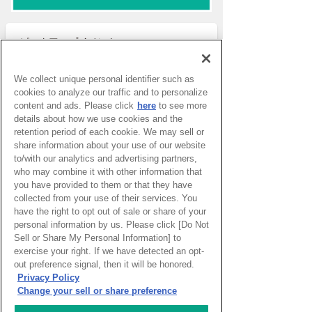
ピックアップイベント
We collect unique personal identifier such as
WEBマガジン「ナレッジタイ
cookies to analyze our traffic and to personalize
ムズ」
content and ads. Please click
here
to see more
details about how we use cookies and the
retention period of each cookie. We may sell or
share information about your use of our website
超学校 - 感性を磨く学びのプ
to/with our analytics and advertising partners,
ログラム
who may combine it with other information that
you have provided to them or that they have
collected from your use of their services. You
have the right to opt out of sale or share of your
personal information by us. Please click [Do Not
スタートアップ支援の場 対流
ポット
Sell or Share My Personal Information] to
exercise your right. If we have detected an opt-
out preference signal, then it will be honored.
Privacy Policy
Change your sell or share preference
【HIDA大阪店】森と歩む 日本
の森から生まれた家具（2026