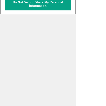
年8月15日～9月14日）
Do Not Sell or Share My Personal
Information
一般財団法人アジア太平洋研
究所 2026年度APIRフォーラ
ム「ASEAN・東アジアのエネ
ルギー安全保障とサプライチ
ェーン再編～石油供給ショッ
クに対する各国の対応と地域
協力」
えらんで、つくって、もって
かえろう！いろいろキーホル
ダーづくり
イベント一覧をみる