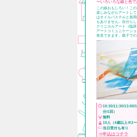
〜いろいろな線と色で
この線おもしろい！この
楽しみながらアートして
はオイルパステルと画用
もありません。自分らし
クリニカルアート（臨床
アートコミュニケーショ
発見できます。親子での
10:30/11:30/13:00/
分/1回）
無料
10人（4歳以上※2〜
当日受付も有り
⇒申込はコチラ