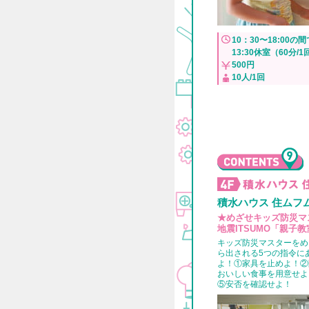
10：30〜18:00の
13:30休室（60分/1
500円
10人/1回
積水ハウス 住ムフ
★めざせキッズ防災マ
地震ITSUMO「親子教
キッズ防災マスターをめ
ら出される5つの指令に
よ！①家具を止めよ！②
おいしい食事を用意せよ
⑤安否を確認せよ！