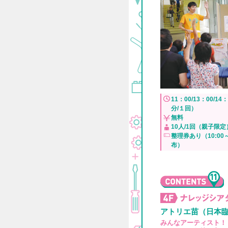
11：00/13：00/14：
分/１回）
無料
10人/1回（親子限定
整理券あり（10:00
布）
アトリエ苗（日本
みんなアーティスト！