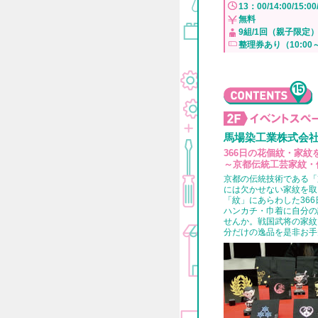
13：00/14:00/15:
無料
9組/1回（親子限定
整理券あり（10:0
馬場染工業株式会
366日の花個紋・家紋
～京都伝統工芸家紋・
京都の伝統技術である「
には欠かせない家紋を取
「紋」にあらわした36
ハンカチ・巾着に自分の
せんか。戦国武将の家紋
分だけの逸品を是非お手