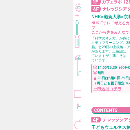
NHK×滋賀大学×京
NHK Eテレ「考える
プ
ここから先をみんなで
「科学の考え方」が身に
クティブラーニング。2
船）と29日の上級編（
があります。上級編は、
ていますが、我こそは、
ています。
14:00/15:30（60分
無料
28日は6組/1回 29日
（両日とも親子限定 ※
⇒申込はコチラ
子どもウェルネス