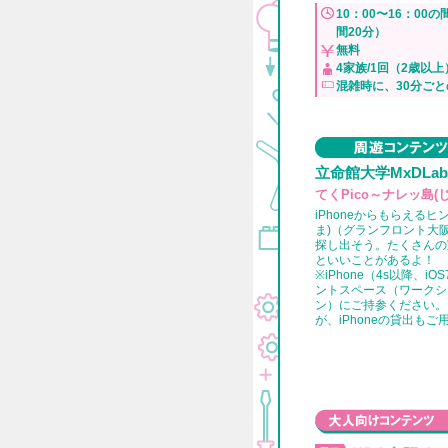
10：00〜16：0
間20分）
無料
4家族/1回（2歳以上
混雑時に、30分ご
立命館大学MxDLab
てくPico～ナレッ島(
iPhoneからもらえる
ま)（グランフロント大
探し出そう。たくさんの
といいことがあるよ！
※iPhone（4s以降、i
ントスペース（ワークシ
ン）にご持参ください。
が、iPhoneの貸出も