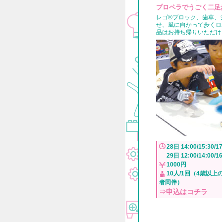
プロペラでうごく二足
レゴ®ブロック、歯車、
せ、風に向かって歩くロ
品はお持ち帰りいただけ
28日 14:00/15:30/17
29日 12:00/14:00/
1000円
10人/1回（4歳以
者同伴）
⇒申込はコチラ