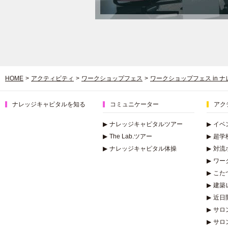
HOME
>
アクティビティ
>
ワークショップフェス
>
ワークショップフェス in 
ナレッジキャピタルを知る
コミュニケーター
アク
▶
ナレッジキャピタルツアー
▶
イベ
▶
The Lab.ツアー
▶
超学
▶
ナレッジキャピタル体操
▶
対流
▶
ワー
▶
こた
▶
建築
▶
近日
▶
サロ
▶
サロ