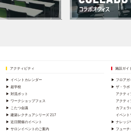
アクティビティ
施設ガイ
▶
イベントカレンダー
▶
フロアガ
▶
超学校
▶
ザ・ラボ
▶
対流ポット
アクティ
▶
ワークショップフェス
アクティ
▶
こたつ会議
カフェラ
▶
建築レクチュアシリーズ 217
イベント
▶
近日開催のイベント
▶
ナレッジ
▶
サロンイベントのご案内
▶
フューチ