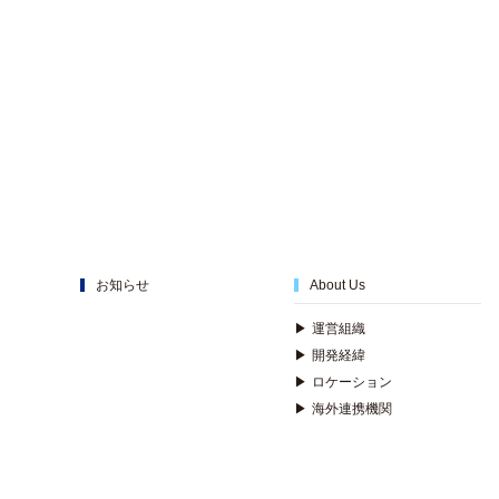
お知らせ
About Us
▶
運営組織
▶
開発経緯
▶
ロケーション
▶
海外連携機関