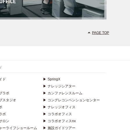
PAGE TOP
ド
イド
▶
SpringX
▶
ナレッジシアター
ブラボ
▶
カンファレンスルーム
ブスタジオ
▶
コングレコンベンションセンター
ボ
▶
ナレッジオフィス
ラボ
▶
コラボオフィス
サロン
▶
コラボオフィスnx
ャーライフショールーム
▶
施設ガイドツアー