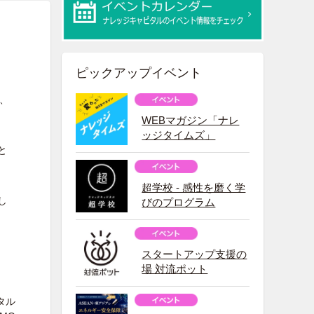
ピックアップイベント
て、
WEBマガジン「ナレ
ッジタイムズ」
と
超学校 - 感性を磨く学
し
びのプログラム
スタートアップ支援の
場 対流ポット
タル