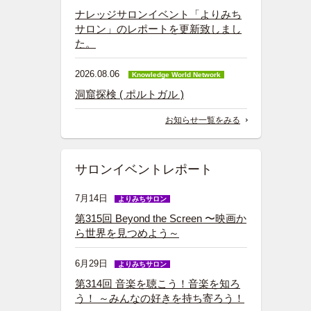
ナレッジサロンイベント「よりみち
サロン」のレポートを更新致しまし
た。
2026.08.06
Knowledge World Network
洞窟探検 ( ポルトガル )
お知らせ一覧をみる
サロンイベントレポート
7月14日
よりみちサロン
第315回 Beyond the Screen 〜映画か
ら世界を見つめよう～
6月29日
よりみちサロン
第314回 音楽を聴こう！音楽を知ろ
う！ ～みんなの好きを持ち寄ろう！