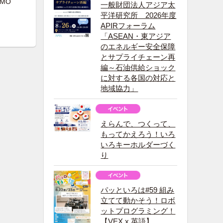
MO
一般財団法人アジア太
平洋研究所 2026年度
APIRフォーラム
「ASEAN・東アジア
のエネルギー安全保障
とサプライチェーン再
編～石油供給ショック
に対する各国の対応と
地域協力」
えらんで、つくって、
もってかえろう！いろ
いろキーホルダーづく
り
パッといろは#59 組み
立てて動かそう！ロボ
ットプログラミング！
【VEX x 英語】