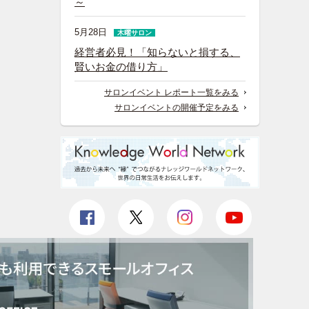
～
5月28日
木曜サロン
経営者必見！「知らないと損する、
賢いお金の借り方」
サロンイベント レポート一覧をみる
サロンイベントの開催予定をみる