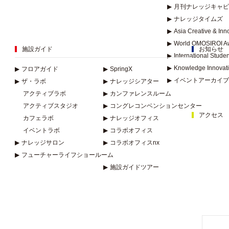
▶
月刊ナレッジキャピ
▶
ナレッジタイムズ
▶
Asia Creative & In
▶
World OMOSIROI A
施設ガイド
お知らせ
▶
International Stude
▶
Knowledge Innovat
▶
フロアガイド
▶
SpringX
▶
イベントアーカイブ
▶
ザ・ラボ
▶
ナレッジシアター
アクティブラボ
▶
カンファレンスルーム
アクティブスタジオ
▶
コングレコンベンションセンター
アクセス
カフェラボ
▶
ナレッジオフィス
イベントラボ
▶
コラボオフィス
▶
ナレッジサロン
▶
コラボオフィスnx
▶
フューチャーライフショールーム
▶
施設ガイドツアー