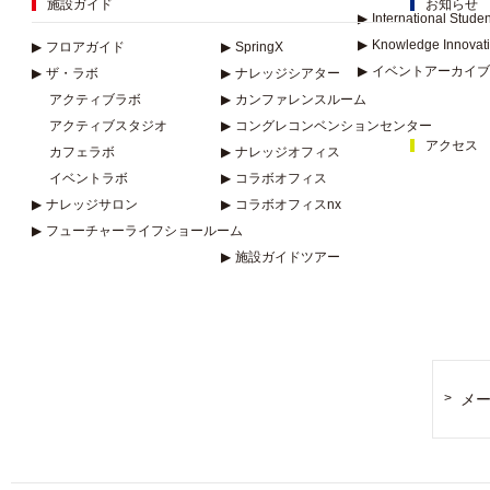
施設ガイド
お知らせ
▶
International Stude
▶
Knowledge Innovat
▶
フロアガイド
▶
SpringX
▶
イベントアーカイブ
▶
ザ・ラボ
▶
ナレッジシアター
アクティブラボ
▶
カンファレンスルーム
アクティブスタジオ
▶
コングレコンベンションセンター
アクセス
カフェラボ
▶
ナレッジオフィス
イベントラボ
▶
コラボオフィス
▶
ナレッジサロン
▶
コラボオフィスnx
▶
フューチャーライフショールーム
▶
施設ガイドツアー
メ