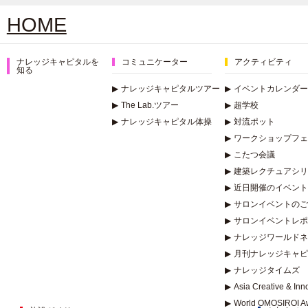
HOME
ナレッジキャピタルを
コミュニケーター
アクティビティ
知る
▶
ナレッジキャピタルツアー
▶
イベントカレンダー
▶
The Lab.ツアー
▶
超学校
▶
ナレッジキャピタル体操
▶
対流ポット
▶
ワークショップフェ
▶
こたつ会議
▶
建築レクチュアシリー
▶
近日開催のイベント
▶
サロンイベントのご
▶
サロンイベントレポ
▶
ナレッジワールドネ
▶
月刊ナレッジキャピ
▶
ナレッジタイムズ
▶
Asia Creative & In
▶
World OMOSIROI A