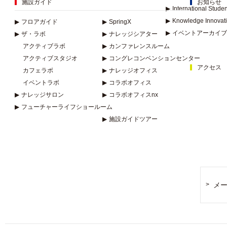
施設ガイド
お知らせ
▶
International Stude
▶
Knowledge Innovat
▶
フロアガイド
▶
SpringX
▶
イベントアーカイブ
▶
ザ・ラボ
▶
ナレッジシアター
アクティブラボ
▶
カンファレンスルーム
アクティブスタジオ
▶
コングレコンベンションセンター
アクセス
カフェラボ
▶
ナレッジオフィス
イベントラボ
▶
コラボオフィス
▶
ナレッジサロン
▶
コラボオフィスnx
▶
フューチャーライフショールーム
▶
施設ガイドツアー
メ