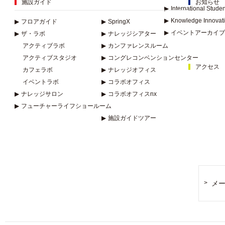
施設ガイド
お知らせ
▶
International Stude
▶
Knowledge Innovat
▶
フロアガイド
▶
SpringX
▶
イベントアーカイブ
▶
ザ・ラボ
▶
ナレッジシアター
アクティブラボ
▶
カンファレンスルーム
アクティブスタジオ
▶
コングレコンベンションセンター
アクセス
カフェラボ
▶
ナレッジオフィス
イベントラボ
▶
コラボオフィス
▶
ナレッジサロン
▶
コラボオフィスnx
▶
フューチャーライフショールーム
▶
施設ガイドツアー
メ