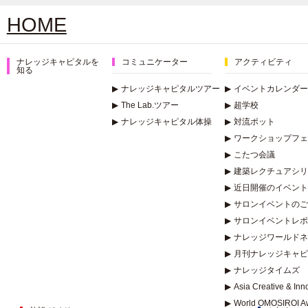
HOME
ナレッジキャピタルを
コミュニケーター
アクティビティ
知る
▶
ナレッジキャピタルツアー
▶
イベントカレンダー
▶
The Lab.ツアー
▶
超学校
▶
ナレッジキャピタル体操
▶
対流ポット
▶
ワークショップフェ
▶
こたつ会議
▶
建築レクチュアシリー
▶
近日開催のイベント
▶
サロンイベントのご
▶
サロンイベントレポ
▶
ナレッジワールドネ
▶
月刊ナレッジキャピ
▶
ナレッジタイムズ
▶
Asia Creative & In
▶
World OMOSIROI A