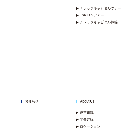
▶
ナレッジキャピタルツアー
▶
The Lab.ツアー
▶
ナレッジキャピタル体操
お知らせ
About Us
▶
運営組織
▶
開発経緯
▶
ロケーション