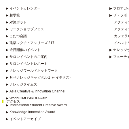
▶
イベントカレンダー
▶
フロアガ
▶
超学校
▶
ザ・ラボ
▶
対流ポット
アクティ
▶
ワークショップフェス
アクティ
▶
こたつ会議
カフェラ
▶
建築レクチュアシリーズ 217
イベント
▶
近日開催のイベント
▶
ナレッジ
▶
サロンイベントのご案内
▶
フューチ
▶
サロンイベントレポート
▶
ナレッジワールドネットワーク
▶
月刊ナレッジキャピタル１＋(イチタス)
▶
ナレッジタイムズ
▶
Asia Creative & Innovation Channel
▶
World OMOSIROI Award
アクセス
▶
International Student Creative Award
▶
Knowledge Innovation Award
▶
イベントアーカイブ