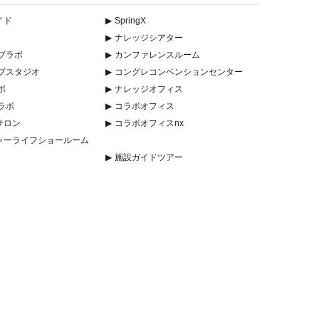
イド
▶
SpringX
▶
ナレッジシアター
ブラボ
▶
カンファレンスルーム
ブスタジオ
▶
コングレコンベンションセンター
ボ
▶
ナレッジオフィス
ラボ
▶
コラボオフィス
サロン
▶
コラボオフィスnx
ャーライフショールーム
▶
施設ガイドツアー