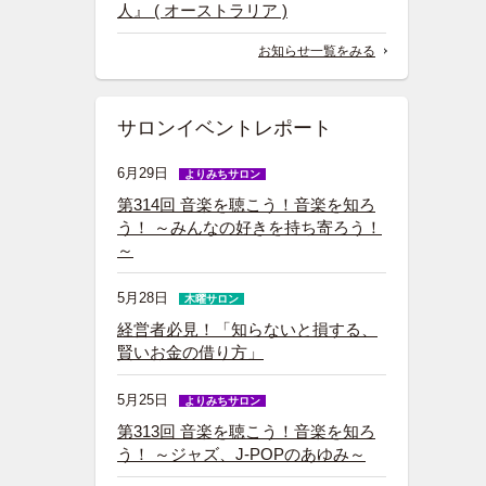
人』 ( オーストラリア )
お知らせ一覧をみる
サロンイベントレポート
6月29日
よりみちサロン
第314回 音楽を聴こう！音楽を知ろ
う！ ～みんなの好きを持ち寄ろう！
～
5月28日
木曜サロン
経営者必見！「知らないと損する、
賢いお金の借り方」
5月25日
よりみちサロン
第313回 音楽を聴こう！音楽を知ろ
う！ ～ジャズ、J-POPのあゆみ～