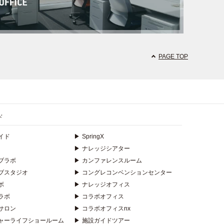
PAGE TOP
ド
イド
▶
SpringX
▶
ナレッジシアター
ブラボ
▶
カンファレンスルーム
ブスタジオ
▶
コングレコンベンションセンター
ボ
▶
ナレッジオフィス
ラボ
▶
コラボオフィス
サロン
▶
コラボオフィスnx
ャーライフショールーム
▶
施設ガイドツアー