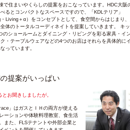
1棟で住まいやくらしの提案をおこなっています。HDC大阪
べるとコンパクトなスペースですので、「KDLテリア」
ining・Living＋α）をコンセプトとして、食空間からはじまり
全体のトータルコーディネイトを提案していきます。 キ
つのショールームとダイニング・リビングを彩る家具・イ
ク・テーブルウェアなどの4つのお店はそれらを具体的に
となっています。
”の提案がいっぱい
るとお聞きしましたが。
terrace」はガスとＩＨの両方が使える
レーションや体験料理教室、食生活
。また、FLSテナントや外部企業と
イベントを開催していきます。