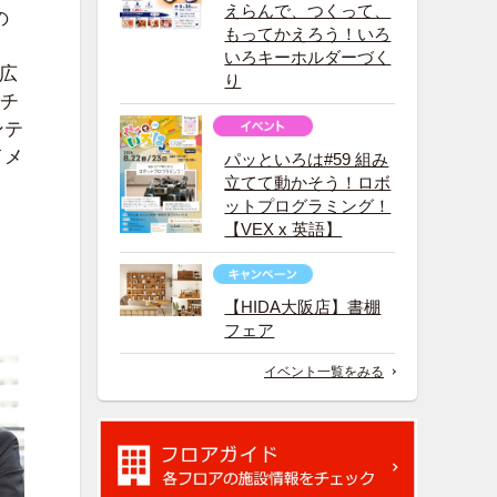
えらんで、つくって、
の
もってかえろう！いろ
いろキーホルダーづく
、広
り
ッチ
ンテ
イメ
パッといろは#59 組み
立てて動かそう！ロボ
ットプログラミング！
【VEX x 英語】
【HIDA大阪店】書棚
フェア
イベント一覧をみる