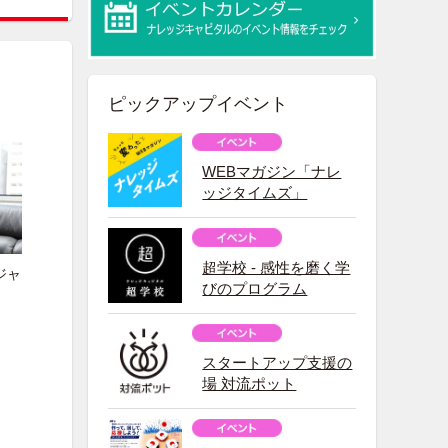
ピックアップイベント
WEBマガジン「ナレ
ッジタイムズ」
超学校 - 感性を磨く学
ジャ
びのプログラム
スタートアップ支援の
場 対流ポット