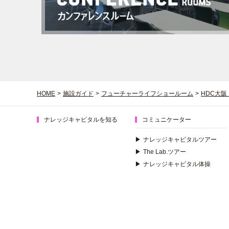
HOME
>
施設ガイド
>
フューチャーライフショールーム
>
HDC大
ナレッジキャピタルを知る
コミュニケーター
▶
ナレッジキャピタルツアー
▶
The Lab.ツアー
▶
ナレッジキャピタル体操