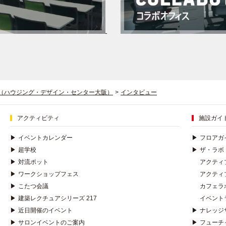
阪（ハウジング・デザイン・センター大阪）
>
インタビュー
アクティビティ
施設ガイ
▶
イベントカレンダー
▶
フロアガ
▶
超学校
▶
ザ・ラボ
▶
対流ポット
アクティ
▶
ワークショップフェス
アクティ
▶
こたつ会議
カフェラ
▶
建築レクチュアシリーズ 217
イベント
▶
近日開催のイベント
▶
ナレッジ
▶
サロンイベントのご案内
▶
フューチ