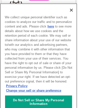
スタートアップ支援の場 対流
ポット
We collect unique personal identifier such as
cookies to analyze our traffic and to personalize
content and ads. Please click
here
to see more
一般財団法人アジア太平洋研
details about how we use cookies and the
究所 2026年度APIRフォーラ
retention period of each cookie. We may sell or
ム「ASEAN・東アジアのエネ
share information about your use of our website
ルギー安全保障とサプライチ
to/with our analytics and advertising partners,
ェーン再編～石油供給ショッ
クに対する各国の対応と地域
who may combine it with other information that
協力」
you have provided to them or that they have
collected from your use of their services. You
have the right to opt out of sale or share of your
personal information by us. Please click [Do Not
えらんで、つくって、もって
かえろう！いろいろキーホル
Sell or Share My Personal Information] to
ダーづくり
exercise your right. If we have detected an opt-
out preference signal, then it will be honored.
Privacy Policy
Change your sell or share preference
パッといろは#59 組み立てて
動かそう！ロボットプログラ
ミング！【VEX x 英語】
Do Not Sell or Share My Personal
Information