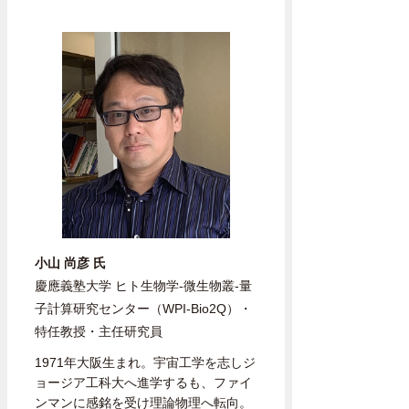
小山 尚彦 氏
慶應義塾大学 ヒト生物学-微生物叢-量
子計算研究センター（WPI-Bio2Q）・
特任教授・主任研究員
1971年大阪生まれ。宇宙工学を志しジ
ョージア工科大へ進学するも、ファイ
ンマンに感銘を受け理論物理へ転向。