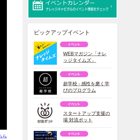
ピックアップイベント
WEBマガジン「ナレ
ッジタイムズ」
超学校 - 感性を磨く学
びのプログラム
スタートアップ支援の
場 対流ポット
ちら