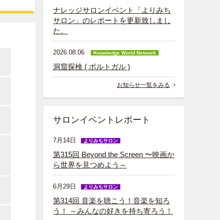
ナレッジサロンイベント「よりみち
サロン」のレポートを更新致しまし
た。
2026.08.06
Knowledge World Network
洞窟探検 ( ポルトガル )
お知らせ一覧をみる
サロンイベントレポート
7月14日
よりみちサロン
第315回 Beyond the Screen 〜映画か
ら世界を見つめよう～
6月29日
よりみちサロン
第314回 音楽を聴こう！音楽を知ろ
う！ ～みんなの好きを持ち寄ろう！