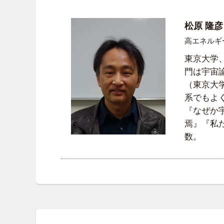
松原 隆彦
高エネルギー
東京大学
門は宇宙
（東京大
系でもよ
『なぜか
焉』『私
数。