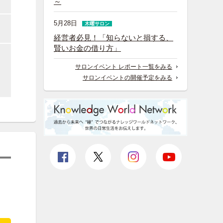
～
5月28日
木曜サロン
。
経営者必見！「知らないと損する、
賢いお金の借り方」
サロンイベント レポート一覧をみる
サロンイベントの開催予定をみる