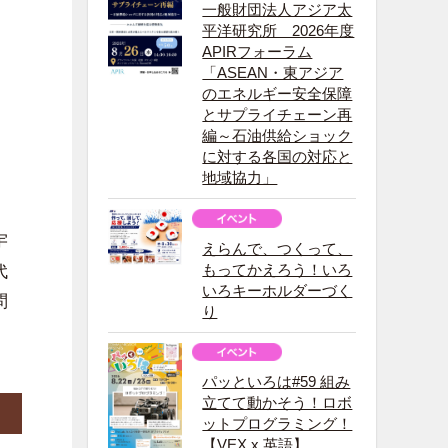
一般財団法人アジア太
平洋研究所 2026年度
APIRフォーラム
「ASEAN・東アジア
のエネルギー安全保障
とサプライチェーン再
編～石油供給ショック
に対する各国の対応と
地域協力」
宇
えらんで、つくって、
もってかえろう！いろ
代
いろキーホルダーづく
問
り
パッといろは#59 組み
立てて動かそう！ロボ
ットプログラミング！
【VEX x 英語】