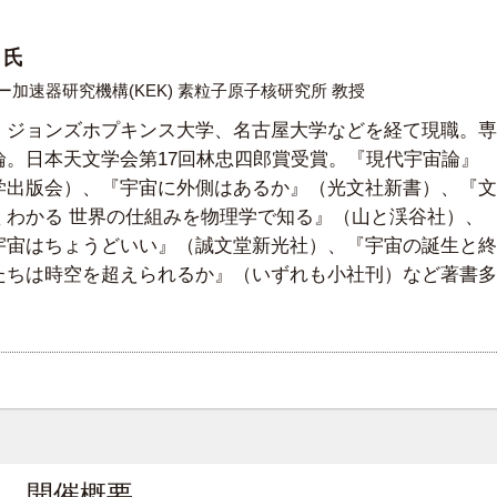
 氏
加速器研究機構(KEK) 素粒子原子核研究所 教授
、ジョンズホプキンス大学、名古屋大学などを経て現職。専
論。日本天文学会第17回林忠四郎賞受賞。『現代宇宙論』
学出版会）、『宇宙に外側はあるか』（光文社新書）、『文
くわかる 世界の仕組みを物理学で知る』（山と渓谷社）、
宇宙はちょうどいい』（誠文堂新光社）、『宇宙の誕生と終
たちは時空を超えられるか』（いずれも小社刊）など著書多
開催概要