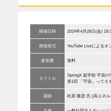
開催日時
2024年4月26日(金) 19:
開催形式
YouTube Liveによ
参加費
無料
SpringX 超学校 宇宙
タイトル
第1回 「宇宙」ってそ
講師
松原 隆彦 氏 (高エネ
主催
一般社団法人ナレッジ