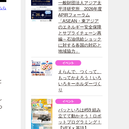
一般財団法人アジア太
ちら
平洋研究所 2026年度
APIRフォーラム
「ASEAN・東アジア
のエネルギー安全保障
とサプライチェーン再
編～石油供給ショック
に対する各国の対応と
地域協力」
。
えらんで、つくって、
もってかえろう！いろ
と
いろキーホルダーづく
り
し
つ
パッといろは#59 組み
立てて動かそう！ロボ
ットプログラミング！
【VEX x 英語】