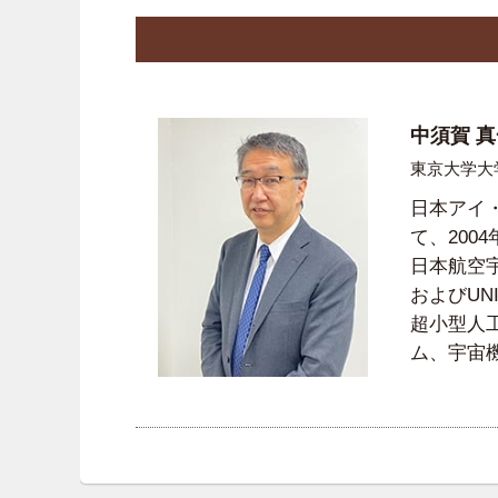
中須賀 真
東京大学大
日本アイ
て、200
日本航空宇
およびUN
超小型人
ム、宇宙