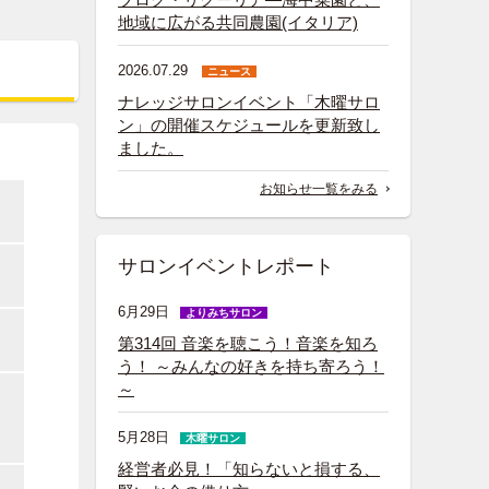
地域に広がる共同農園(イタリア)
2026.07.29
ニュース
ナレッジサロンイベント「木曜サロ
ン」の開催スケジュールを更新致し
ました。
お知らせ一覧をみる
サロンイベントレポート
6月29日
よりみちサロン
第314回 音楽を聴こう！音楽を知ろ
う！ ～みんなの好きを持ち寄ろう！
～
5月28日
木曜サロン
経営者必見！「知らないと損する、