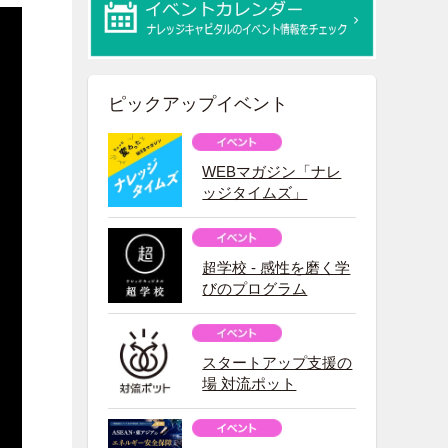
ピックアップイベント
WEBマガジン「ナレ
ッジタイムズ」
超学校 - 感性を磨く学
びのプログラム
スタートアップ支援の
場 対流ポット