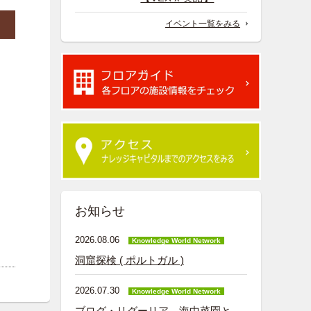
イベント一覧をみる
お知らせ
2026.08.06
Knowledge World Network
洞窟探検 ( ポルトガル )
2026.07.30
Knowledge World Network
ブログ・リグーリア―海中菜園と、