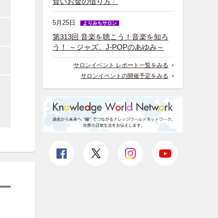
賢いお金の借り方」
5月25日
よりみちサロン
第313回 音楽を聴こう！音楽を知ろ
う！ ～ジャズ、J-POPのあゆみ～
。
サロンイベント レポート一覧をみる
サロンイベントの開催予定をみる