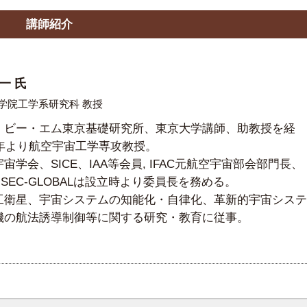
講師紹介
一 氏
学院工学系研究科 教授
・ビー・エム東京基礎研究所、東京大学講師、助教授を経
4年より航空宇宙工学専攻教授。
宙学会、SICE、IAA等会員, IFAC元航空宇宙部会部門長、
ISEC-GLOBALは設立時より委員長を務める。
工衛星、宇宙システムの知能化・自律化、革新的宇宙システ
機の航法誘導制御等に関する研究・教育に従事。