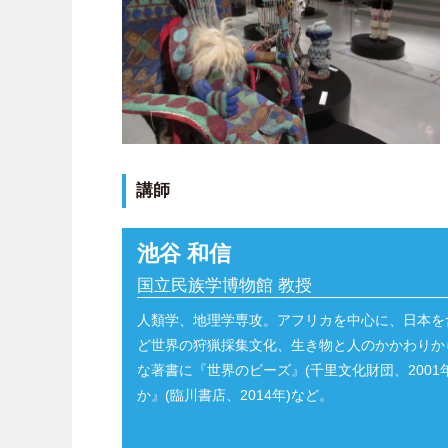
講師
池谷 和信
国立民族学博物館 教授
人類学、地理学専攻。アフリカを中心に、日本を
ど世界の狩猟採集文化、生き物と人のかかわりか
な著書に『世界のビーズ』(千里文化財団、2001
か』(臨川書店、2014年)など。