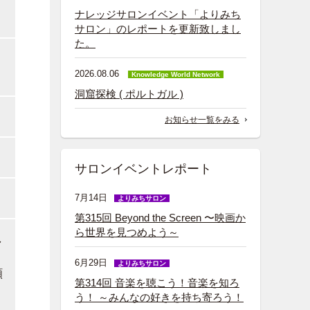
ナレッジサロンイベント「よりみち
サロン」のレポートを更新致しまし
た。
2026.08.06
Knowledge World Network
洞窟探検 ( ポルトガル )
お知らせ一覧をみる
サロンイベントレポート
7月14日
よりみちサロン
第315回 Beyond the Screen 〜映画か
ら世界を見つめよう～
し
6月29日
よりみちサロン
願
第314回 音楽を聴こう！音楽を知ろ
う！ ～みんなの好きを持ち寄ろう！