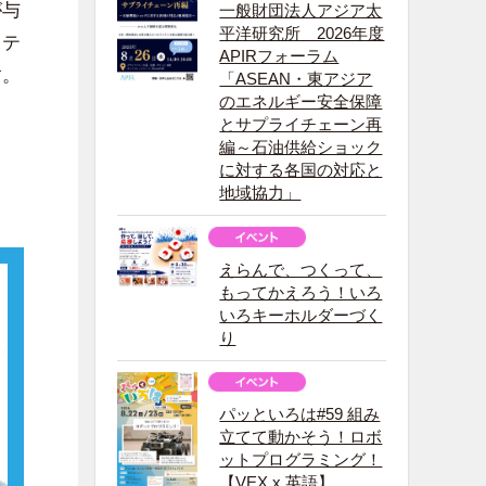
が与
一般財団法人アジア太
平洋研究所 2026年度
ィテ
APIRフォーラム
す。
「ASEAN・東アジア
のエネルギー安全保障
とサプライチェーン再
編～石油供給ショック
に対する各国の対応と
地域協力」
えらんで、つくって、
もってかえろう！いろ
いろキーホルダーづく
り
パッといろは#59 組み
立てて動かそう！ロボ
ットプログラミング！
【VEX x 英語】