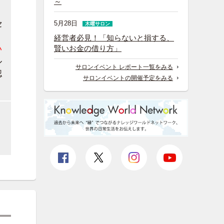
～
セ
5月28日
木曜サロン
経営者必見！「知らないと損する、
賢いお金の借り方」
い
ル
サロンイベント レポート一覧をみる
認
サロンイベントの開催予定をみる