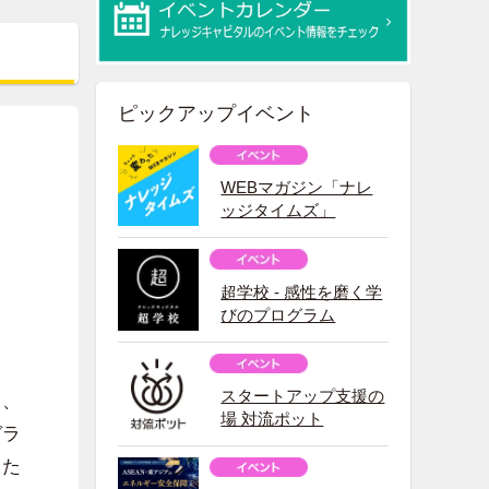
ピックアップイベント
WEBマガジン「ナレ
ッジタイムズ」
超学校 - 感性を磨く学
びのプログラム
スタートアップ支援の
く、
場 対流ポット
ガラ
きた