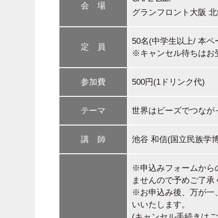
会 場
グランフロント大阪 北
50名(中学生以上/ 本
定 員
※キャンセル待ちはお
参加費
500円(1ドリンク代)
テーマ
世界はビーズでつなが
講 師
池谷 和信(国立民族学博
※申込みフォームから
ませんので予めご了承
※お申込み後、万が一
いいたします。
(キャンセル手続きは