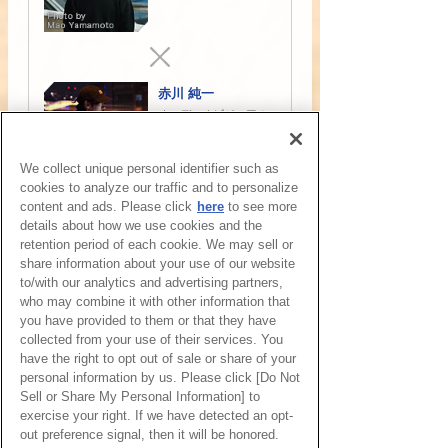
赤川 純一
オーディオビジュアル
アーティスト /
エイブルトン認定トレ
We collect unique personal identifier such as
ーナー
cookies to analyze our traffic and to personalize
content and ads. Please click
here
to see more
ファシリテーター
details about how we use cookies and the
羽生 和仁
retention period of each cookie. We may sell or
メディアアートキュレ
share information about your use of our website
ーター
to/with our analytics and advertising partners,
who may combine it with other information that
you have provided to them or that they have
collected from your use of their services. You
have the right to opt out of sale or share of your
personal information by us. Please click [Do Not
Sell or Share My Personal Information] to
exercise your right. If we have detected an opt-
out preference signal, then it will be honored.