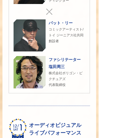
ディレクター
パット・リー
コミックアーティスト/
トイ ジーニアス社共同
創設者
ファシリテーター
塩田周三
株式会社ポリゴン・ピ
クチュアズ
代表取締役
オーディオビジュアル
ライブパフォーマンス