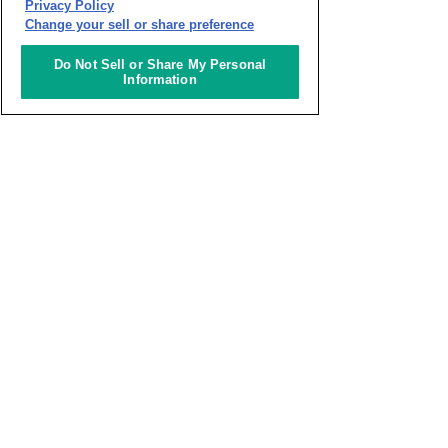
Privacy Policy
Change your sell or share preference
審査員長
Do Not Sell or Share My Personal
宇川 直宏
Information
現“在”美術家 /
ライブストリ
ーミング「DOMMUNE」主宰
/
京都造形芸術大学情報デザイ
ン学科教授
塩田 周三
株式会社ポリゴン・ピクチュ
アズ
代表取締役
ひらの りょう
アニメーション作家 /
クリエイター : FOGHORN所
属