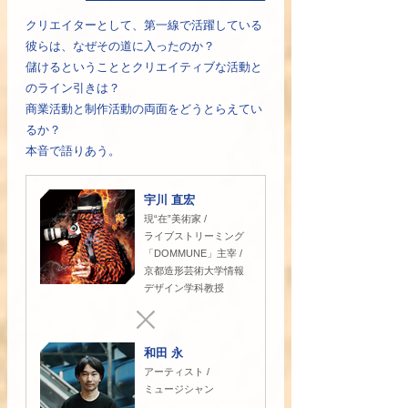
クリエイターとして、第一線で活躍している
彼らは、なぜその道に入ったのか？
儲けるということとクリエイティブな活動と
のライン引きは？
商業活動と制作活動の両面をどうとらえてい
るか？
本音で語りあう。
宇川 直宏
現“在”美術家 /
ライブストリーミング
「DOMMUNE」主宰 /
京都造形芸術大学情報
デザイン学科教授
和田 永
アーティスト /
ミュージシャン