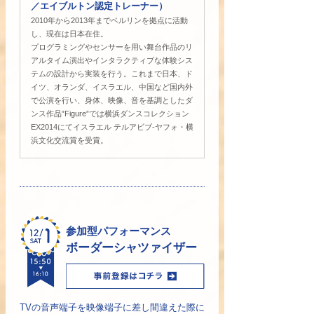
／エイブルトン認定トレーナー）
2010年から2013年までベルリンを拠点に活動
し、現在は日本在住。
プログラミングやセンサーを用い舞台作品のリ
アルタイム演出やインタラクティブな体験シス
テムの設計から実装を行う。これまで日本、ド
イツ、オランダ、イスラエル、中国など国内外
で公演を行い、身体、映像、音を基調としたダ
ンス作品”Figure”では横浜ダンスコレクション
EX2014にてイスラエル テルアビブ-ヤフォ・横
浜文化交流賞を受賞。
参加型パフォーマンス
ボーダーシャツァイザー
TVの音声端子を映像端子に差し間違えた際に