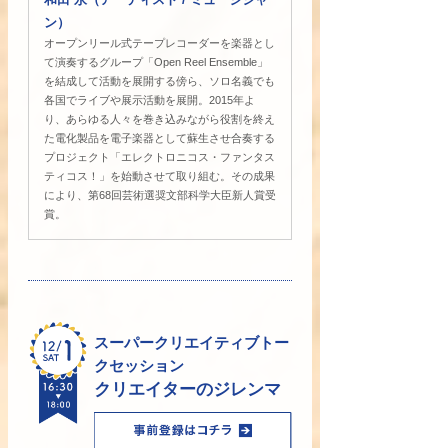
ン）
オープンリール式テープレコーダーを楽器とし
て演奏するグループ「Open Reel Ensemble」
を結成して活動を展開する傍ら、ソロ名義でも
各国でライブや展示活動を展開。2015年よ
り、あらゆる人々を巻き込みながら役割を終え
た電化製品を電子楽器として蘇生させ合奏する
プロジェクト「エレクトロニコス・ファンタス
ティコス！」を始動させて取り組む。その成果
により、第68回芸術選奨文部科学大臣新人賞受
賞。
スーパークリエイティブトー
クセッション
クリエイターのジレンマ