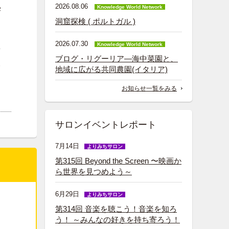
2026.08.06
Knowledge World Network
学
洞窟探検 ( ポルトガル )
2026.07.30
Knowledge World Network
研
ブログ・リグーリア―海中菜園と、
阪
地域に広がる共同農園(イタリア)
お知らせ一覧をみる
サロンイベントレポート
7月14日
よりみちサロン
第315回 Beyond the Screen 〜映画か
ら世界を見つめよう～
6月29日
よりみちサロン
第314回 音楽を聴こう！音楽を知ろ
う！ ～みんなの好きを持ち寄ろう！