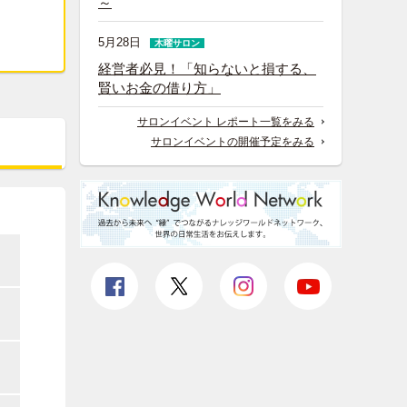
～
5月28日
木曜サロン
経営者必見！「知らないと損する、
賢いお金の借り方」
サロンイベント レポート一覧をみる
サロンイベントの開催予定をみる