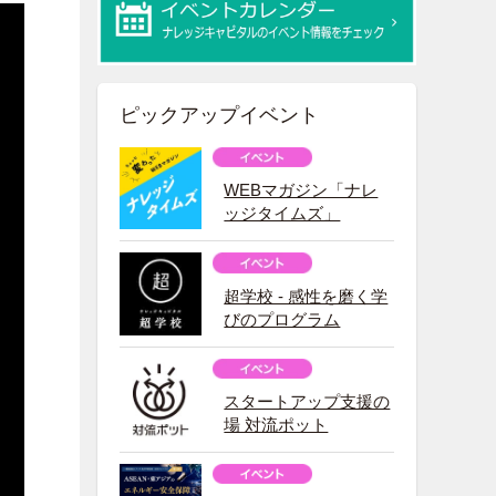
ピックアップイベント
WEBマガジン「ナレ
ッジタイムズ」
超学校 - 感性を磨く学
びのプログラム
スタートアップ支援の
場 対流ポット