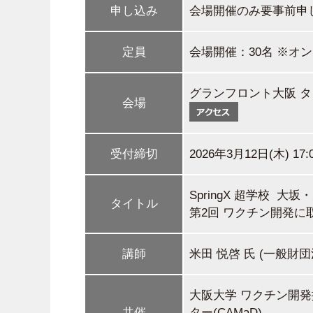
申し込み
会場開催のみ要事前申
定員
会場開催：30名 ※オ
グランフロント大阪 タ
会場
受付締切
2026年3月12日(木) 17:
SpringX 超学校 
タイトル
第2回 ワクチン開発に
講師
米田 悦啓 氏 (一般
大阪大学 ワクチン開
共催
ター(CAMaD)