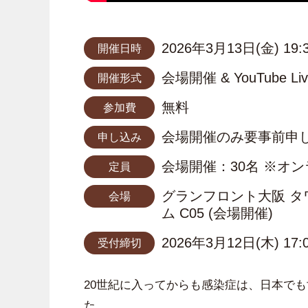
2026年3月13日(金) 19:
開催日時
会場開催 & YouTube
開催形式
無料
参加費
会場開催のみ要事前申
申し込み
会場開催：30名 ※オ
定員
グランフロント大阪 タ
会場
ム C05 (会場開催)
2026年3月12日(木) 17:
受付締切
20世紀に入ってからも感染症は、日本で
た。