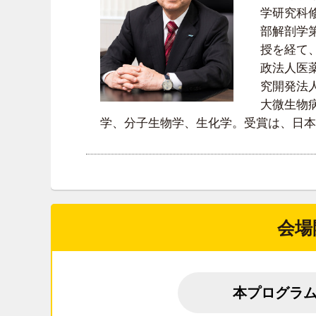
学研究科
部解剖学
授を経て、
政法人医
究開発法
大微生物
学、分子生物学、生化学。受賞は、日本
会場
本プログラ