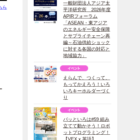
一般財団法人アジア太
ちら
平洋研究所 2026年度
APIRフォーラム
「ASEAN・東アジア
のエネルギー安全保障
とサプライチェーン再
編～石油供給ショック
に対する各国の対応と
地域協力」
えらんで、つくって、
もってかえろう！いろ
ー
いろキーホルダーづく
り
パッといろは#59 組み
立てて動かそう！ロボ
ットプログラミング！
【VEX x 英語】