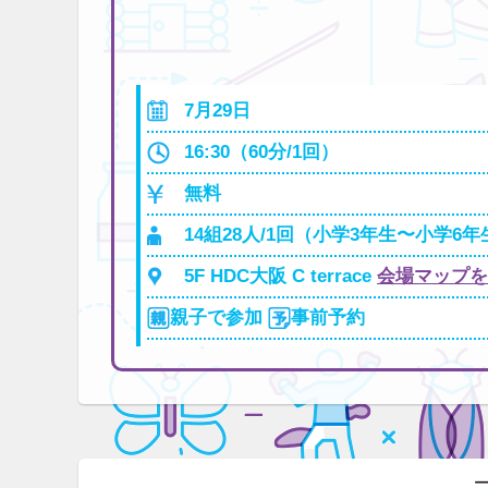
7月29日
16:30（60分/1回）
無料
14組28人/1回（小学3年生〜小学6年
5F HDC大阪 C terrace
会場マップを
親子で参加
事前予約