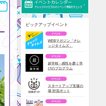
ピックアップイベント
WEBマガジン「ナレ
ッジタイムズ」
超学校 - 感性を磨く学
びのプログラム
スタートアップ支援の
場 対流ポット