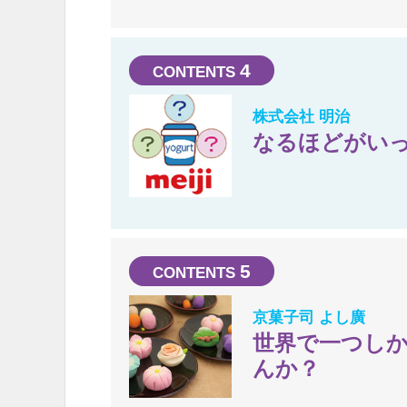
4
株式会社 明治
なるほどがいっ
5
京菓子司 よし廣
世界で一つし
んか？