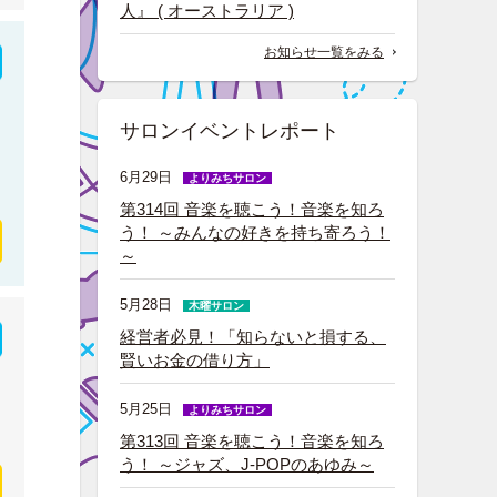
人』 ( オーストラリア )
お知らせ一覧をみる
サロンイベントレポート
6月29日
よりみちサロン
第314回 音楽を聴こう！音楽を知ろ
う！ ～みんなの好きを持ち寄ろう！
～
5月28日
木曜サロン
経営者必見！「知らないと損する、
賢いお金の借り方」
5月25日
よりみちサロン
第313回 音楽を聴こう！音楽を知ろ
う！ ～ジャズ、J-POPのあゆみ～