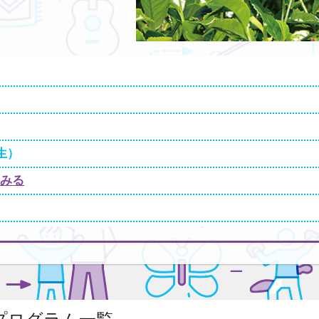
生）
みる