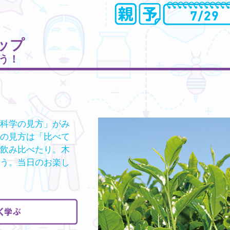
ップ
う！
科学の見方」がみ
の見方は「比べて
飲み比べたり。木
う。当日のお楽し