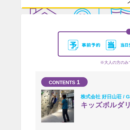
※大人の方のみ
1
株式会社 好日山荘 / GR
キッズボルダ