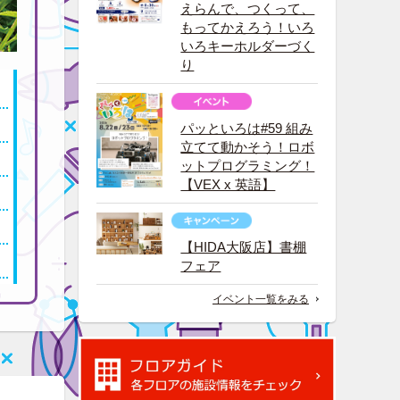
えらんで、つくって、
もってかえろう！いろ
いろキーホルダーづく
り
パッといろは#59 組み
立てて動かそう！ロボ
ットプログラミング！
【VEX x 英語】
【HIDA大阪店】書棚
フェア
イベント一覧をみる