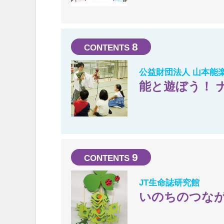
8
公益財団法人 山本能
能と遊ぼう！ 
9
JT生命誌研究館
いのちのつな