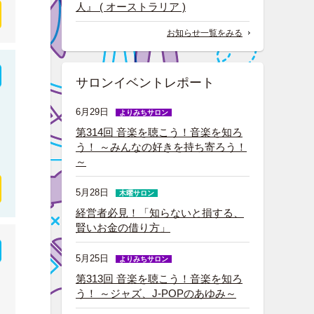
人』 ( オーストラリア )
お知らせ一覧をみる
サロンイベントレポート
6月29日
よりみちサロン
第314回 音楽を聴こう！音楽を知ろ
う！ ～みんなの好きを持ち寄ろう！
～
5月28日
木曜サロン
経営者必見！「知らないと損する、
賢いお金の借り方」
5月25日
よりみちサロン
第313回 音楽を聴こう！音楽を知ろ
う！ ～ジャズ、J-POPのあゆみ～