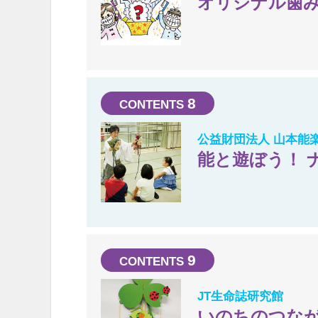
オリジナル歯
8
公益財団法人 山本能
能と遊ぼう！ 
9
JT生命誌研究館
いのちのつな