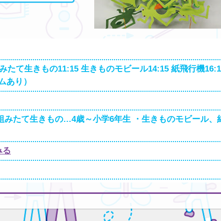
5 組みたて生きもの11:15 生きものモビール14:15 紙飛行機16:1
ラムあり）
、組みたて生きもの…4歳～小学6年生 ・生きものモビール、
みる