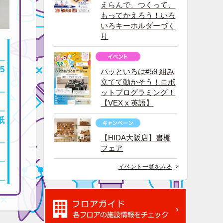
えらんで、つくって、
もってかえろう！いろ
いろキーホルダーづく
り
5
パッといろは#59 組み
立てて動かそう！ロボ
ットプログラミング！
【VEX x 英語】
紙
【HIDA大阪店】書棚
フェア
イベント一覧をみる