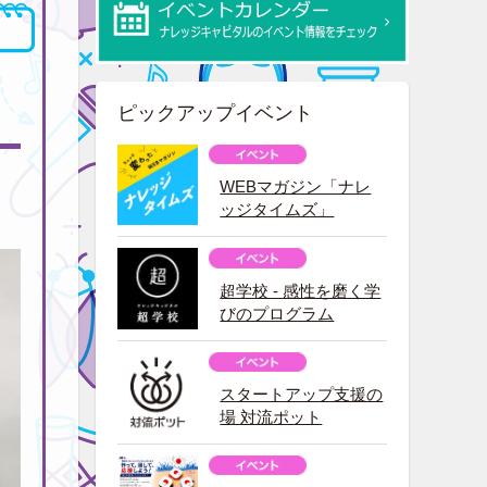
ピックアップイベント
WEBマガジン「ナレ
ッジタイムズ」
超学校 - 感性を磨く学
びのプログラム
スタートアップ支援の
場 対流ポット