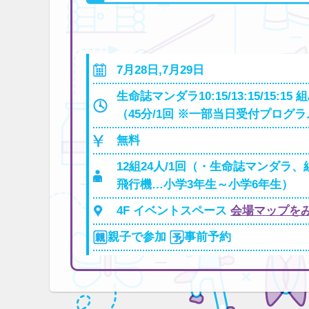
7月28日,7月29日
生命誌マンダラ10:15/13:15/15:1
（45分/1回 ※一部当日受付プログ
無料
12組24人/1回（・生命誌マンダラ
飛行機…小学3年生～小学6年生）
4F イベントスペース
会場マップを
親子で参加
事前予約