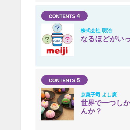
4
株式会社 明治
なるほどがいっ
5
京菓子司 よし廣
世界で一つし
んか？