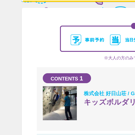
※大人の方のみ
1
株式会社 好日山荘 / GR
キッズボルダ