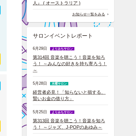
人』 ( オーストラリア )
お知らせ一覧をみる
サロンイベントレポート
6月29日
よりみちサロン
第314回 音楽を聴こう！音楽を知ろ
う！ ～みんなの好きを持ち寄ろう！
～
5月28日
木曜サロン
経営者必見！「知らないと損する、
賢いお金の借り方」
5月25日
よりみちサロン
第313回 音楽を聴こう！音楽を知ろ
う！ ～ジャズ、J-POPのあゆみ～