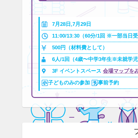
7月28日,7月29日
11:00/13:30（60分/1回 ※一
500円（材料費として）
6人/1回（4歳〜中学3年生※未就学
3F イベントスペース
会場マップを
子どものみの参加
事前予約