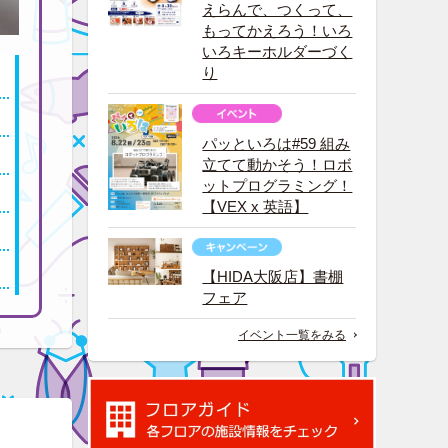
えらんで、つくって、
もってかえろう！いろ
いろキーホルダーづく
り
パッといろは#59 組み
立てて動かそう！ロボ
ットプログラミング！
【VEX x 英語】
【HIDA大阪店】書棚
フェア
イベント一覧をみる