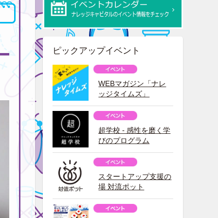
ピックアップイベント
WEBマガジン「ナレ
ッジタイムズ」
超学校 - 感性を磨く学
びのプログラム
スタートアップ支援の
場 対流ポット