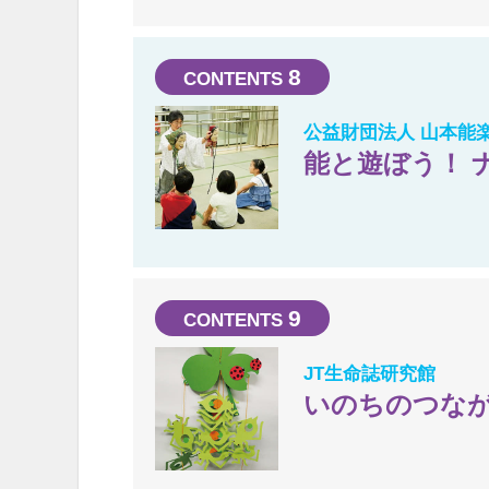
8
公益財団法人 山本能
能と遊ぼう！ 
9
JT生命誌研究館
いのちのつな