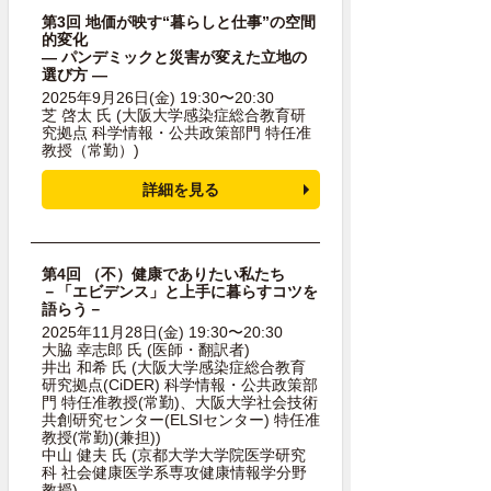
第3回 地価が映す“暮らしと仕事”の空間
的変化
― パンデミックと災害が変えた立地の
選び方 ―
2025年9月26日(金) 19:30〜20:30
芝 啓太 氏
(大阪大学感染症総合教育研
究拠点 科学情報・公共政策部門 特任准
教授（常勤）)
詳細を見る
第4回 （不）健康でありたい私たち
－「エビデンス」と上手に暮らすコツを
語らう－
2025年11月28日(金) 19:30〜20:30
大脇 幸志郎 氏
(医師・翻訳者)
井出 和希 氏
(大阪大学感染症総合教育
研究拠点(CiDER) 科学情報・公共政策部
門 特任准教授(常勤)、大阪大学社会技術
共創研究センター(ELSIセンター) 特任准
教授(常勤)(兼担))
中山 健夫 氏
(京都大学大学院医学研究
科 社会健康医学系専攻健康情報学分野
教授)