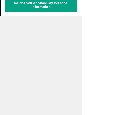
クに対する各国の対応と地域
Do Not Sell or Share My Personal
協力」
Information
えらんで、つくって、もって
かえろう！いろいろキーホル
ダーづくり
パッといろは#59 組み立てて
動かそう！ロボットプログラ
ミング！【VEX x 英語】
イベント一覧をみる