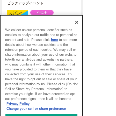
ピックアップイベント
WEBマガジン「ナレッジタイ
ムズ」
We collect unique personal identifier such as
cookies to analyze our traffic and to personalize
content and ads. Please click
here
to see more
details about how we use cookies and the
超学校 - 感性を磨く学びのプ
retention period of each cookie. We may sell or
ログラム
share information about your use of our website
to/with our analytics and advertising partners,
who may combine it with other information that
you have provided to them or that they have
スタートアップ支援の場 対流
collected from your use of their services. You
ポット
have the right to opt out of sale or share of your
personal information by us. Please click [Do Not
Sell or Share My Personal Information] to
exercise your right. If we have detected an opt-
一般財団法人アジア太平洋研
out preference signal, then it will be honored.
究所 2026年度APIRフォーラ
Privacy Policy
ム「ASEAN・東アジアのエネ
Change your sell or share preference
ルギー安全保障とサプライチ
ェーン再編～石油供給ショッ