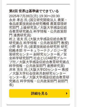
第2回 世界は基準値でできている
2025年7月28日(月) 19:30〜20:30
永井 孝志 氏
(国立研究開発法人 農業・
食品産業技術総合研究機構 農業環境研
究部門 上級研究員／大阪大学感染症総
合教育研究拠点 科学情報・公共政策部
門 連携研究員)
村上 道夫 氏
(大阪大学感染症総合教育
研究拠点 科学情報・公共政策部門 教授)
小野 恭子 氏
(産業技術総合研究所 研究
戦略本部 サーキュラーテクノロジー実
装研究センター 副研究センター長／安
全科学研究部門 社会とLCA研究グルー
プ付／大阪大学感染症総合教育研究拠点
科学情報・公共政策部門 連携研究員)
岸本 充生 氏
(大阪大学D3センター 教授
／大阪大学社会技術共創研究センター
センター長／大阪大学感染症総合教育研
究拠点 科学情報・公共政策部門 副部門
長)
詳細を見る