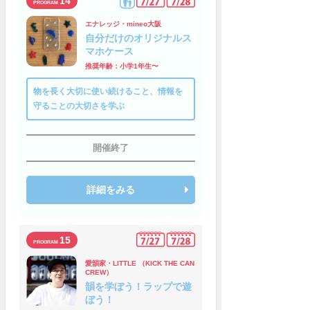
14
エナレッジ・mineo大阪
自分だけのオリジナルス
マホケース
推奨年齢：小学1年生〜
物を長く大切に使い続けること、情報を
守ることの大切さを学ぶ
開催終了
詳細をみる
15
愛韻家・LITTLE （KICK THE CAN
CREW）
韻を学ぼう！ラップで遊
ぼう！