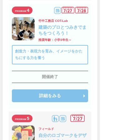
4
竹中工務店 COT-Lab
建築のプロとつみきでま
ちをつくろう！
推奨年齢：小学3年生～
創造力・表現力を育み、イメージをかた
ちにする力を養う
開催終了
詳細をみる
5
フィールド
自分のロゴマークをデザ