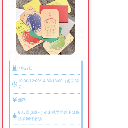
7月27日
10:30/12:00/14:30/16:00（各回60
分）
無料
6人/回(3歳～) ※未就学児以下は保
護者同伴必須