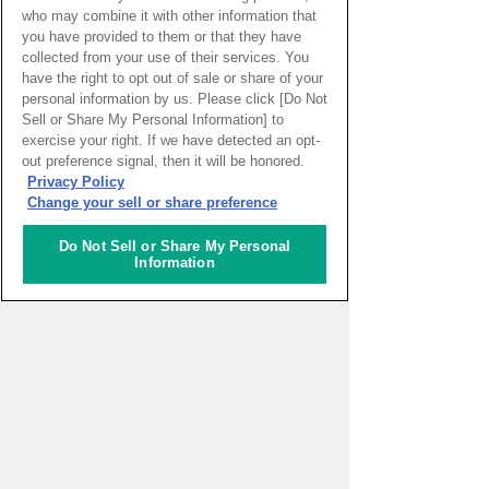
who may combine it with other information that
開催終了
you have provided to them or that they have
collected from your use of their services. You
have the right to opt out of sale or share of your
詳細をみる
personal information by us. Please click [Do Not
Sell or Share My Personal Information] to
exercise your right. If we have detected an opt-
out preference signal, then it will be honored.
22
Privacy Policy
Change your sell or share preference
大阪電気通信大学
バーチャルアバターをつ
Do Not Sell or Share My Personal
くって変身しよう！
Information
推奨年齢：小学3年生〜
バーチャルアバターのつくり方と使い方
を通して次世代のコミュニケーション表
現を学ぶ
開催終了