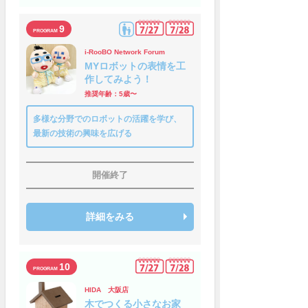
9
i-RooBO Network Forum
MYロボットの表情を工
作してみよう！
推奨年齢：5歳〜
多様な分野でのロボットの活躍を学び、
最新の技術の興味を広げる
開催終了
詳細をみる
10
HIDA 大阪店
木でつくる小さなお家