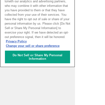
to/with our analytics and advertising partners,
who may combine it with other information that
you have provided to them or that they have
開催終了
collected from your use of their services. You
have the right to opt out of sale or share of your
personal information by us. Please click [Do Not
詳細をみる
Sell or Share My Personal Information] to
exercise your right. If we have detected an opt-
out preference signal, then it will be honored.
22
Privacy Policy
Change your sell or share preference
大阪電気通信大学
バーチャルアバターをつ
Do Not Sell or Share My Personal
くって変身しよう！
Information
推奨年齢：小学3年生〜
バーチャルアバターのつくり方と使い方
を通して次世代のコミュニケーション表
現を学ぶ
開催終了