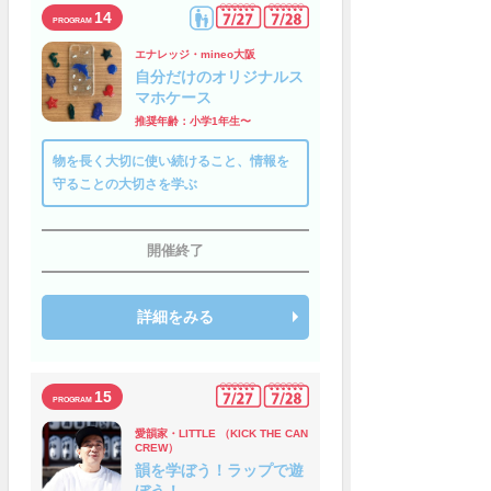
14
エナレッジ・mineo大阪
自分だけのオリジナルス
マホケース
推奨年齢：小学1年生〜
物を長く大切に使い続けること、情報を
守ることの大切さを学ぶ
開催終了
詳細をみる
15
愛韻家・LITTLE （KICK THE CAN
CREW）
韻を学ぼう！ラップで遊
ぼう！