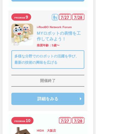
9
i-RooBO Network Forum
MYロボットの表情を工
作してみよう！
推奨年齢：5歳〜
多様な分野でのロボットの活躍を学び、
最新の技術の興味を広げる
開催終了
詳細をみる
10
HIDA 大阪店