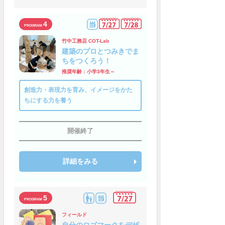
4
竹中工務店 COT-Lab
建築のプロとつみきでま
ちをつくろう！
推奨年齢：小学3年生～
創造力・表現力を育み、イメージをかた
ちにする力を養う
開催終了
詳細をみる
5
フィールド