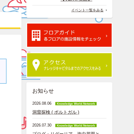
イベント一覧をみる
お知らせ
2026.08.06
Knowledge World Network
洞窟探検 ( ポルトガル )
2026.07.30
Knowledge World Network
ブログ・リグーリア―海中菜園と、