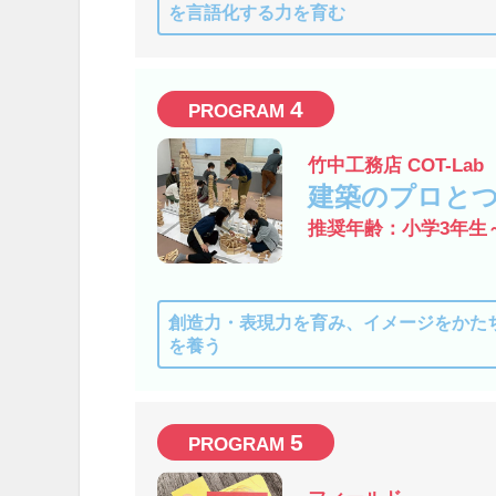
を言語化する力を育む
4
竹中工務店 COT-Lab
建築のプロと
推奨年齢：小学3年生
創造力・表現力を育み、イメージをかた
を養う
5