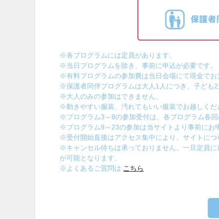
※各プログラムには定員があります。
※当日プログラムを除き、事前に申込が必要です。
※有料プログラムの参加費は当日会場にて現金でお
※保護者同伴プログラムは大人1人につき、子ども
※大人のみの参加はできません。
※動きやすい服装、汚れてもいい服装でお越しくだ
※プログラム3～8の参加受付は、各プログラム各回の
※プログラム9～23の参加は当サイトより事前にお
※受付開始直後はアクセス集中により、サイトにつ
※キャンセル待ちは承っておりません。一旦定員に
が可能となります。
※よくあるご質問は
こちら