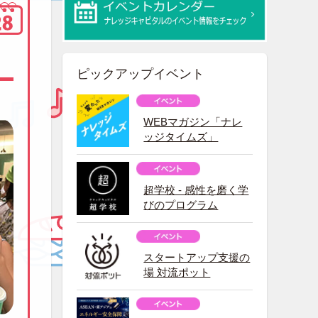
ピックアップイベント
WEBマガジン「ナレ
ッジタイムズ」
超学校 - 感性を磨く学
びのプログラム
スタートアップ支援の
場 対流ポット