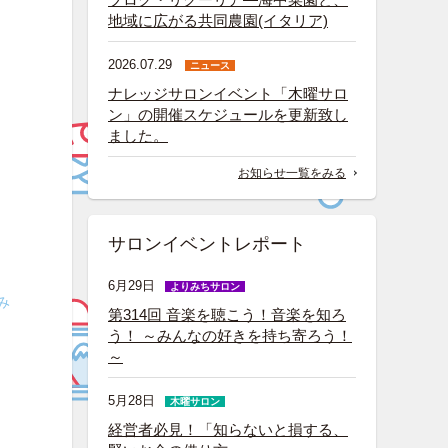
地域に広がる共同農園(イタリア)
2026.07.29
ニュース
ナレッジサロンイベント「木曜サロ
ン」の開催スケジュールを更新致し
ました。
お知らせ一覧をみる
サロンイベントレポート
6月29日
よりみちサロン
み
第314回 音楽を聴こう！音楽を知ろ
う！ ～みんなの好きを持ち寄ろう！
～
5月28日
木曜サロン
経営者必見！「知らないと損する、