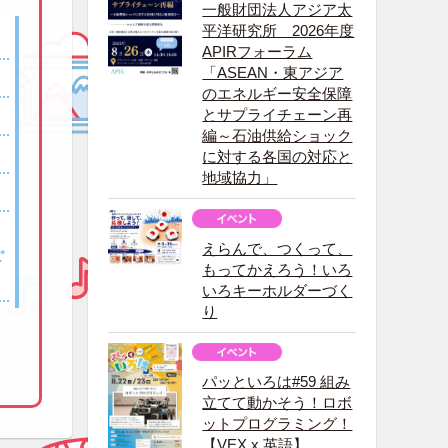
一般財団法人アジア太
平洋研究所 2026年度
APIRフォーラム
「ASEAN・東アジア
のエネルギー安全保障
とサプライチェーン再
編～石油供給ショック
に対する各国の対応と
地域協力」
えらんで、つくって、
ご
もってかえろう！いろ
いろキーホルダーづく
り
パッといろは#59 組み
立てて動かそう！ロボ
ットプログラミング！
【VEX x 英語】