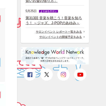
賢いお金の借り方」
5月25日
よりみちサロン
第313回 音楽を聴こう！音楽を知ろ
う！ ～ジャズ、J-POPのあゆみ～
サロンイベント レポート一覧をみる
サロンイベントの開催予定をみる