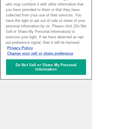
who may combine it with other information that
開催終了
you have provided to them or that they have
collected from your use of their services. You
have the right to opt out of sale or share of your
詳細をみる
personal information by us. Please click [Do Not
Sell or Share My Personal Information] to
exercise your right. If we have detected an opt-
out preference signal, then it will be honored.
22
Privacy Policy
Change your sell or share preference
大阪電気通信大学
バーチャルアバターをつ
Do Not Sell or Share My Personal
くって変身しよう！
Information
推奨年齢：小学3年生〜
バーチャルアバターのつくり方と使い方
を通して次世代のコミュニケーション表
現を学ぶ
開催終了