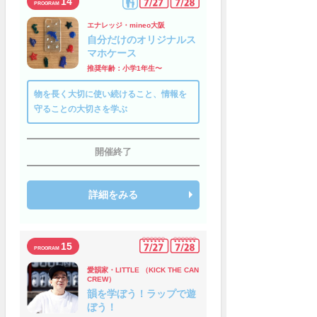
14
エナレッジ・mineo大阪
自分だけのオリジナルス
マホケース
推奨年齢：小学1年生〜
物を長く大切に使い続けること、情報を
守ることの大切さを学ぶ
開催終了
詳細をみる
15
愛韻家・LITTLE （KICK THE CAN
CREW）
韻を学ぼう！ラップで遊
ぼう！