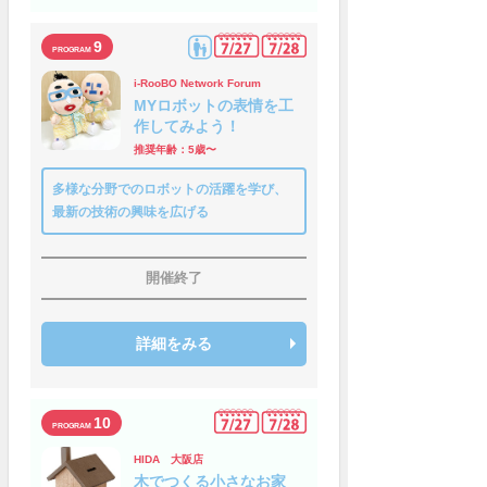
9
i-RooBO Network Forum
MYロボットの表情を工
作してみよう！
推奨年齢：5歳〜
多様な分野でのロボットの活躍を学び、
最新の技術の興味を広げる
開催終了
詳細をみる
10
HIDA 大阪店
木でつくる小さなお家