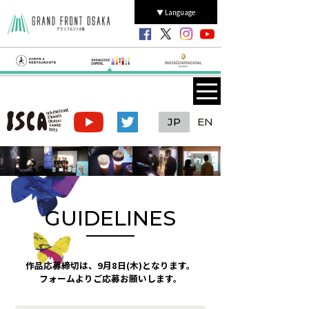
▼ Language
トップ
JP
EN
アワード概要
審査員
受賞作品
プログラム
GUIDELINES
開催模様
2022
2021
2020
作品応募締切は、9月8日(木)となります。
2019
2018
2017
フォームよりご応募お願いします。
2016
2015
2014