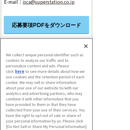
E-mail：
isca@superstation.co.jp
応募要項PDFをダウンロード
応募用紙PDFをダウンロード
We collect unique personal identifier such as
cookies to analyze our traffic and to
personalize content and ads. Please
click
here
to see more details about how we
use cookies and the retention period of each
cookie. We may sell or share information
ノミネート作品の展示について
about your use of our website to/with our
analytics and advertising partners, who may
combine it with other information that you
【作品展示、プレゼンテーションの実施】
have provided to them or that they have
●
予備審査の上決定したノミネート作品につ
collected from your use of their services. You
have the right to opt out of sale or share of
きましては、2023年1月20日(金)・1月21日
your personal information by us. Please click
(土)に開催予定の受賞作品上映会・展示会
[Do Not Sell or Share My Personal Information]