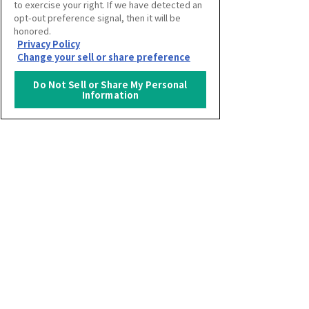
to exercise your right. If we have detected an
（会場：グランフロント大阪北館 ナレッジ
opt-out preference signal, then it will be
キャピタル4F ナレッジシアター）にて作品
honored.
展示を行っていただきます。
Privacy Policy
Change your sell or share preference
●
当日、審査員にプレゼンテーションをして
いただきます。審査終了後、各賞を決定い
Do Not Sell or Share My Personal
Information
たします。
【展示制作条件】
●
展示手法は自由です。(実物展示、映像展
示、パネル展示など)
●
照明条件は会場の照明に準じます。
●
ガス、水道、火気を使用することはできま
せん。その他会場規定に準じます。
●
会場での設営時間は10時間を目安としま
す。
●
ノミネート作品については、主催者が展示
に関わる費用の一部を負担します。