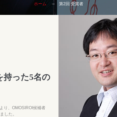
ホーム
第2回 受賞者
を持った5名の
、OMOSIROI候補者
しました。