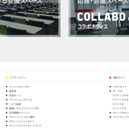
アクティビティ
施設ガイド
▶
イベントカレンダー
▶
フロアガイド
▶
超学校
▶
ザ・ラボ
▶
対流ポット
アクティブラボ
▶
ワークショップフェス
アクティブスタ
▶
こたつ会議
カフェラボ
▶
建築レクチュアシリーズ 217
イベントラボ
▶
近日開催のイベント
▶
ナレッジサロン
▶
サロンイベントのご案内
▶
フューチャーラ
▶
サロンイベントレポート
▶
ナレッジワールドネットワーク