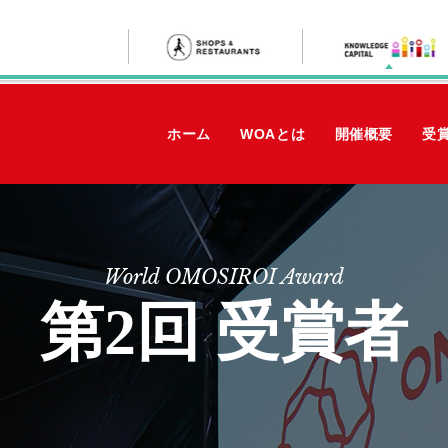
ホーム
WOAとは
開催概要
受
World OMOSIROI Award
第2回 受賞者