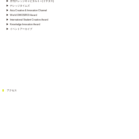
▶
月刊ナレッジキャピタル１＋(イチタス)
▶
ナレッジタイムズ
▶
Asia Creative & Innovation Channel
▶
World OMOSIROI Award
▶
International Student Creative Award
▶
Knowledge Innovation Award
▶
イベントアーカイブ
アクセス