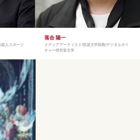
落合 陽一
/超人スポーツ
メディアアーティスト/筑波大学助教/デジタルネイ
チャー研究室主宰