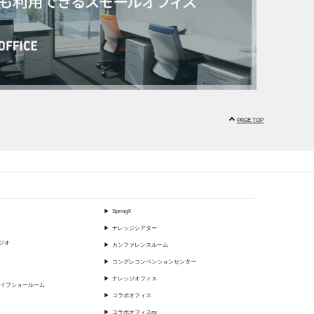
PAGE TOP
▶
SpringX
▶
ナレッジシアター
ジオ
▶
カンファレンスルーム
▶
コングレコンベンションセンター
▶
ナレッジオフィス
イフショールーム
▶
コラボオフィス
▶
コラボオフィスnx