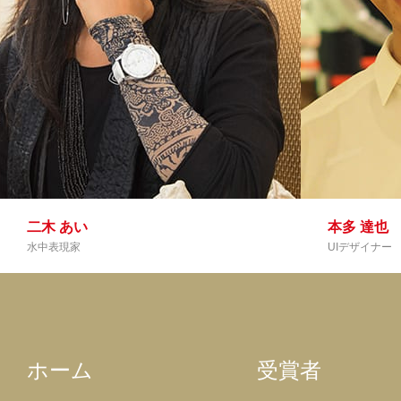
二木 あい
本多 達也
水中表現家
UIデザイナー
ホーム
受賞者