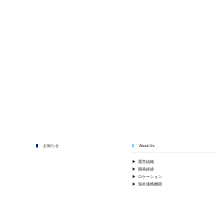
お知らせ
About Us
▶
運営組織
▶
開発経緯
▶
ロケーション
▶
海外連携機関