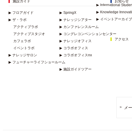
施設ガイド
お知らせ
▶
International Stude
▶
Knowledge Innovat
▶
フロアガイド
▶
SpringX
▶
イベントアーカイブ
▶
ザ・ラボ
▶
ナレッジシアター
アクティブラボ
▶
カンファレンスルーム
アクティブスタジオ
▶
コングレコンベンションセンター
アクセス
カフェラボ
▶
ナレッジオフィス
イベントラボ
▶
コラボオフィス
▶
ナレッジサロン
▶
コラボオフィスnx
▶
フューチャーライフショールーム
▶
施設ガイドツアー
メ