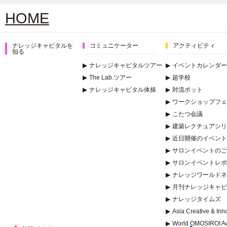
HOME
ナレッジキャピタルを
コミュニケーター
アクティビティ
知る
▶
ナレッジキャピタルツアー
▶
イベントカレンダー
▶
The Lab.ツアー
▶
超学校
▶
ナレッジキャピタル体操
▶
対流ポット
▶
ワークショップフェ
▶
こたつ会議
▶
建築レクチュアシリー
▶
近日開催のイベント
▶
サロンイベントのご
▶
サロンイベントレポ
▶
ナレッジワールドネ
▶
月刊ナレッジキャピ
▶
ナレッジタイムズ
▶
Asia Creative & In
▶
World OMOSIROI A