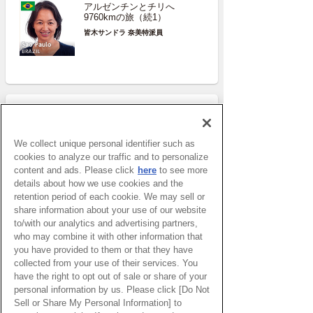
アルゼンチンとチリへ
9760kmの旅（続1）
皆木サンドラ 奈美特派員
リポーター
We collect unique personal identifier such as
皆木サンドラ 奈美
cookies to analyze our traffic and to personalize
content and ads. Please click
here
to see more
details about how we use cookies and the
サンパウロ
ブラジル
retention period of each cookie. We may sell or
share information about your use of our website
太田めぐみ
to/with our analytics and advertising partners,
who may combine it with other information that
you have provided to them or that they have
サント・イジドーロ
ポルトガル
collected from your use of their services. You
have the right to opt out of sale or share of your
personal information by us. Please click [Do Not
More
Sell or Share My Personal Information] to