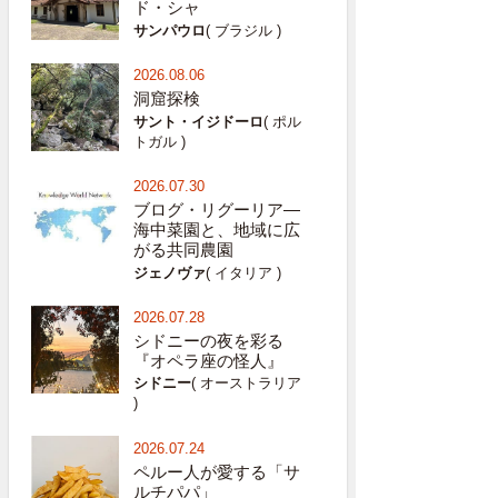
ド・シャ
サンパウロ
( ブラジル )
2026.08.06
洞窟探検
サント・イジドーロ
( ポル
トガル )
2026.07.30
ブログ・リグーリア―
海中菜園と、地域に広
がる共同農園
ジェノヴァ
( イタリア )
2026.07.28
シドニーの夜を彩る
『オペラ座の怪人』
シドニー
( オーストラリア
)
2026.07.24
ペルー人が愛する「サ
ルチパパ」