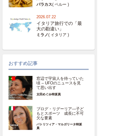
パラカス
( ペルー )
2026.07.22
イタリア旅行での「最
大の勘違い」
ミラノ
( イタリア )
おすすめ記事
窓辺で宇宙人を待っていた
頃 – UFOのニュースを見
て思い出す
太田めぐみ特派員
ブログ・リグーリア―子ど
もとスポーツ 成長に不可
欠な要素
パトリツィア・マルガリータ特派
員