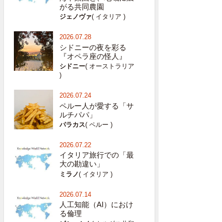
がる共同農園
ジェノヴァ
( イタリア )
2026.07.28
シドニーの夜を彩る
『オペラ座の怪人』
シドニー
( オーストラリア
)
2026.07.24
ペルー人が愛する「サ
ルチパパ」
パラカス
( ペルー )
2026.07.22
イタリア旅行での「最
大の勘違い」
ミラノ
( イタリア )
2026.07.14
人工知能（AI）におけ
る倫理