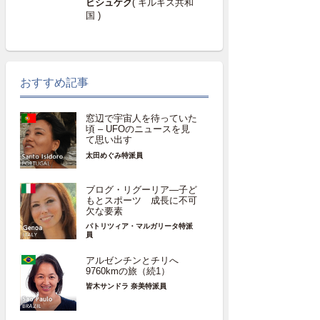
ビシュケク
( キルギス共和
国 )
おすすめ記事
窓辺で宇宙人を待っていた
頃 – UFOのニュースを見
て思い出す
太田めぐみ特派員
ブログ・リグーリア―子ど
もとスポーツ 成長に不可
欠な要素
パトリツィア・マルガリータ特派
員
アルゼンチンとチリへ
9760kmの旅（続1）
皆木サンドラ 奈美特派員