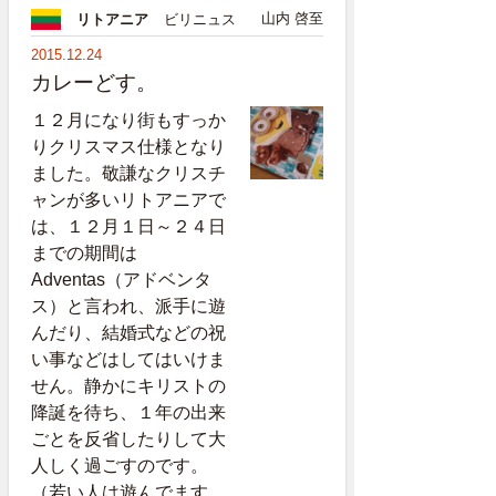
山内 啓至
リトアニア
ビリニュス
2015.12.24
カレーどす。
１２月になり街もすっか
りクリスマス仕様となり
ました。敬謙なクリスチ
ャンが多いリトアニアで
は、１２月１日～２４日
までの期間は
Adventas（アドベンタ
ス）と言われ、派手に遊
んだり、結婚式などの祝
い事などはしてはいけま
せん。静かにキリストの
降誕を待ち、１年の出来
ごとを反省したりして大
人しく過ごすのです。
（若い人は遊んでます