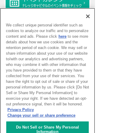
We collect unique personal identifier such as
ピックアップイベント
cookies to analyze our traffic and to personalize
content and ads. Please click
here
to see more
details about how we use cookies and the
WEBマガジン「ナレッジタイム
retention period of each cookie. We may sell or
ズ」
share information about your use of our website
to/with our analytics and advertising partners,
who may combine it with other information that
you have provided to them or that they have
超学校 - 感性を磨く学びのプログ
collected from your use of their services. You
ラム
have the right to opt out of sale or share of your
personal information by us. Please click [Do Not
Sell or Share My Personal Information] to
exercise your right. If we have detected an opt-
out preference signal, then it will be honored.
スタートアップ支援の場 対流ポ
ット
Privacy Policy
Change your sell or share preference
Do Not Sell or Share My Personal
Information