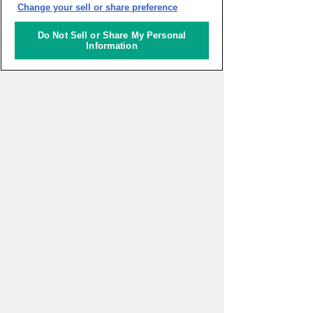
Change your sell or share preference
パトリツィア・マルガリータ特派
員
Do Not Sell or Share My Personal
Information
アルゼンチンとチリへ
9760kmの旅（続1）
皆木サンドラ 奈美特派員
リポーター
皆木サンドラ 奈美
サンパウロ
ブラジル
太田めぐみ
サント・イジドーロ
ポルトガル