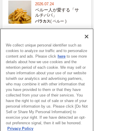
2026.07.24
ペルー人が愛する「サ
ルチパパ」
パラカス
( ペルー )
2026.07.22
イタリア旅行での「最
大の勘違い」
We collect unique personal identifier such as
ミラノ
( イタリア )
cookies to analyze our traffic and to personalize
content and ads. Please click
here
to see more
details about how we use cookies and the
retention period of each cookie. We may sell or
share information about your use of our website
おすすめ記事
to/with our analytics and advertising partners,
who may combine it with other information that
you have provided to them or that they have
窓辺で宇宙人を待っていた
collected from your use of their services. You
頃 – UFOのニュースを見
have the right to opt out of sale or share of your
て思い出す
personal information by us. Please click [Do Not
太田めぐみ特派員
Sell or Share My Personal Information] to
exercise your right. If we have detected an opt-
ブログ・リグーリア―子ど
out preference signal, then it will be honored.
もとスポーツ 成長に不可
Privacy Policy
欠な要素