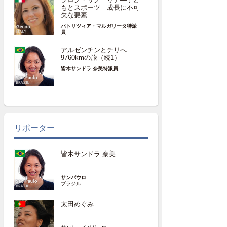
もとスポーツ 成長に不可
欠な要素
パトリツィア・マルガリータ特派
員
アルゼンチンとチリへ
9760kmの旅（続1）
皆木サンドラ 奈美特派員
リポーター
皆木サンドラ 奈美
サンパウロ
ブラジル
太田めぐみ