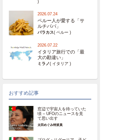
)
2026.07.24
ペルー人が愛する「サ
ルチパパ」
パラカス
( ペルー )
2026.07.22
イタリア旅行での「最
大の勘違い」
ミラノ
( イタリア )
おすすめ記事
窓辺で宇宙人を待っていた
頃 – UFOのニュースを見
て思い出す
太田めぐみ特派員
ブログ・リグーリア―子ど