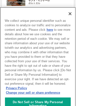
サント・イジドーロ
ポルトガル
More
We collect unique personal identifier such as
cookies to analyze our traffic and to personalize
content and ads. Please click
here
to see more
details about how we use cookies and the
retention period of each cookie. We may sell or
share information about your use of our website
to/with our analytics and advertising partners,
who may combine it with other information that
you have provided to them or that they have
collected from your use of their services. You
ピックアップイベント
have the right to opt out of sale or share of your
personal information by us. Please click [Do Not
Sell or Share My Personal Information] to
exercise your right. If we have detected an opt-
WEBマガジン「ナレッジタイム
ズ」
out preference signal, then it will be honored.
Privacy Policy
Change your sell or share preference
Do Not Sell or Share My Personal
超学校 - 感性を磨く学びのプログ
Information