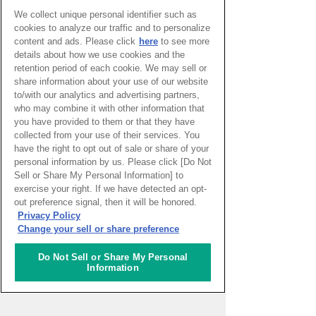
We collect unique personal identifier such as
リポーター
cookies to analyze our traffic and to personalize
content and ads. Please click
here
to see more
details about how we use cookies and the
太田めぐみ
retention period of each cookie. We may sell or
share information about your use of our website
to/with our analytics and advertising partners,
サント・イジドーロ
ポルトガル
who may combine it with other information that
you have provided to them or that they have
パトリツィア・ マルゲリ
collected from your use of their services. You
ータ
have the right to opt out of sale or share of your
personal information by us. Please click [Do Not
ジェノヴァ
Sell or Share My Personal Information] to
イタリア
exercise your right. If we have detected an opt-
out preference signal, then it will be honored.
More
Privacy Policy
Change your sell or share preference
Do Not Sell or Share My Personal
Information