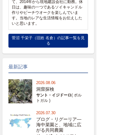
て、2014年から現地建設会社に勤務。休
日は、趣味の一つであるソイキャンドル
作りやビーチウオークを楽しんでいま
す。当地のレアな生活情報をお伝えした
いと思います。
菅沼 千栄子（旧姓 名倉）の記事一覧を見
る
最新記事
2026.08.06
洞窟探検
サント・イジドーロ
( ポル
トガル )
2026.07.30
ブログ・リグーリア―
海中菜園と、地域に広
がる共同農園