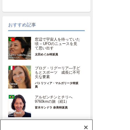
おすすめ記事
窓辺で宇宙人を待っていた
頃 – UFOのニュースを見
て思い出す
太田めぐみ特派員
ブログ・リグーリア―子ど
もとスポーツ 成長に不可
欠な要素
パトリツィア・マルガリータ特派
員
アルゼンチンとチリへ
9760kmの旅（続1）
皆木サンドラ 奈美特派員