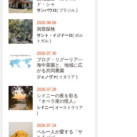
ド・シャ
サンパウロ
( ブラジル )
2026.08.06
洞窟探検
サント・イジドーロ
( ポル
トガル )
2026.07.30
ブログ・リグーリア―
海中菜園と、地域に広
がる共同農園
ジェノヴァ
( イタリア )
2026.07.28
シドニーの夜を彩る
『オペラ座の怪人』
シドニー
( オーストラリア
)
2026.07.24
ペルー人が愛する「サ