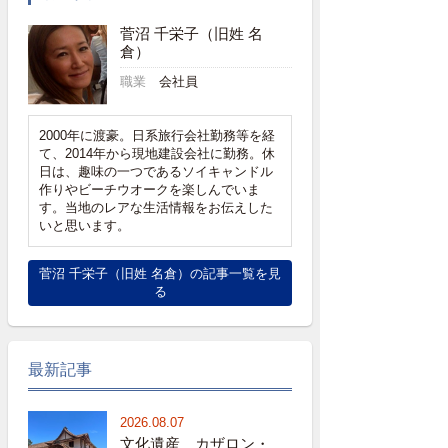
菅沼 千栄子（旧姓 名
倉）
職業
会社員
2000年に渡豪。日系旅行会社勤務等を経
て、2014年から現地建設会社に勤務。休
日は、趣味の一つであるソイキャンドル
作りやビーチウオークを楽しんでいま
す。当地のレアな生活情報をお伝えした
いと思います。
菅沼 千栄子（旧姓 名倉）の記事一覧を見
る
最新記事
2026.08.07
文化遺産 カザロン・