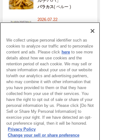
ルチパパ」
パラカス
( ペルー )
2026.07.22
イタリア旅行での「最
大の勘違い」
ミラノ
( イタリア )
We collect unique personal identifier such as
cookies to analyze our traffic and to personalize
content and ads. Please click
here
to see more
details about how we use cookies and the
retention period of each cookie. We may sell or
おすすめ記事
share information about your use of our website
to/with our analytics and advertising partners,
who may combine it with other information that
窓辺で宇宙人を待っていた
you have provided to them or that they have
頃 – UFOのニュースを見
て思い出す
collected from your use of their services. You
have the right to opt out of sale or share of your
太田めぐみ特派員
personal information by us. Please click [Do Not
Sell or Share My Personal Information] to
ブログ・リグーリア―子ど
exercise your right. If we have detected an opt-
もとスポーツ 成長に不可
out preference signal, then it will be honored.
欠な要素
Privacy Policy
パトリツィア・マルガリータ特派
員
Change your sell or share preference