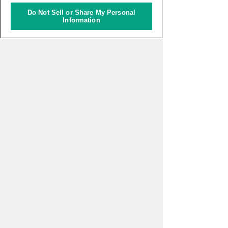
アルゼンチンとチリへ
Do Not Sell or Share My Personal
9760kmの旅（続1）
Information
皆木サンドラ 奈美特派員
リポーター
皆木サンドラ 奈美
サンパウロ
ブラジル
太田めぐみ
サント・イジドーロ
ポルトガル
More