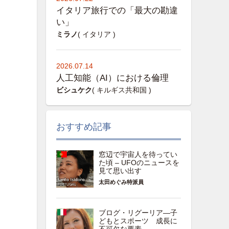
イタリア旅行での「最大の勘違
い」
ミラノ
( イタリア )
2026.07.14
人工知能（AI）における倫理
ビシュケク
( キルギス共和国 )
おすすめ記事
窓辺で宇宙人を待ってい
た頃 – UFOのニュースを
見て思い出す
太田めぐみ特派員
ブログ・リグーリア―子
どもとスポーツ 成長に