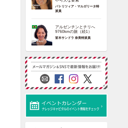
不可欠な要素
パトリツィア・マルガリータ特
派員
アルゼンチンとチリへ
9760kmの旅（続1）
皆木サンドラ 奈美特派員