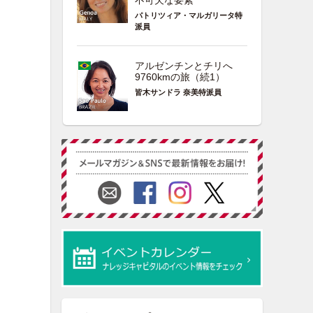
不可欠な要素
パトリツィア・マルガリータ特
派員
アルゼンチンとチリへ
9760kmの旅（続1）
皆木サンドラ 奈美特派員