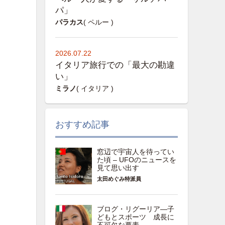
パ」
パラカス
( ペルー )
2026.07.22
イタリア旅行での「最大の勘違
い」
ミラノ
( イタリア )
おすすめ記事
窓辺で宇宙人を待ってい
た頃 – UFOのニュースを
見て思い出す
太田めぐみ特派員
ブログ・リグーリア―子
どもとスポーツ 成長に