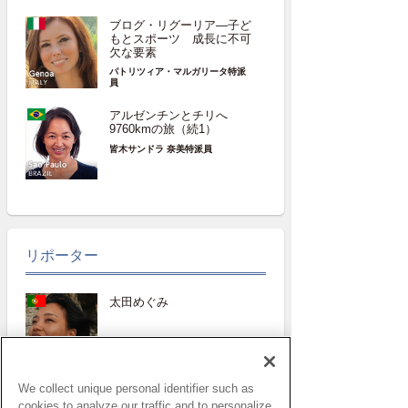
ブログ・リグーリア―子ど
もとスポーツ 成長に不可
欠な要素
パトリツィア・マルガリータ特派
員
アルゼンチンとチリへ
9760kmの旅（続1）
皆木サンドラ 奈美特派員
リポーター
太田めぐみ
サント・イジドーロ
ポルトガル
We collect unique personal identifier such as
パトリツィア・ マルゲリ
cookies to analyze our traffic and to personalize
ータ