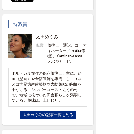
特派員
太田めぐみ
職業
修復士、通訳、コーデ
ィネーター／Insitu(修
復)、Kaminari-sama、
ノバジカ、他
ポルトガル在住の保存修復士。主に、絵
画（壁画）や金箔装飾を専門にし、ユネ
スコ世界遺産建築物や大統領邸の内部を
手がける。シルバーコースト近くの村
で、地域に根付いた田舎暮らしを満喫し
ている。趣味は、土いじり。
太田めぐみの記事一覧を見る