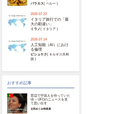
パラカス
( ペルー )
2026.07.22
イタリア旅行での「最
大の勘違い」
ミラノ
( イタリア )
2026.07.14
人工知能（AI）におけ
る倫理
ビシュケク
( キルギス共和
国 )
おすすめ記事
窓辺で宇宙人を待っていた
頃 – UFOのニュースを見
て思い出す
太田めぐみ特派員