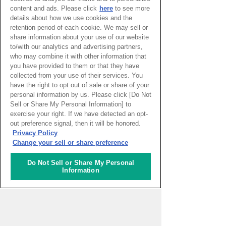
content and ads. Please click
here
to see more
ジェノヴァ
details about how we use cookies and the
イタリア
retention period of each cookie. We may sell or
share information about your use of our website
More
to/with our analytics and advertising partners,
who may combine it with other information that
you have provided to them or that they have
collected from your use of their services. You
have the right to opt out of sale or share of your
personal information by us. Please click [Do Not
Sell or Share My Personal Information] to
exercise your right. If we have detected an opt-
out preference signal, then it will be honored.
Privacy Policy
Change your sell or share preference
ピックアップイベント
Do Not Sell or Share My Personal
Information
WEBマガジン「ナレッジタイム
ズ」