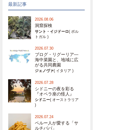
最新記事
2026.08.06
洞窟探検
サント・イジドーロ
( ポル
トガル )
2026.07.30
ブログ・リグーリア―
海中菜園と、地域に広
がる共同農園
ジェノヴァ
( イタリア )
2026.07.28
シドニーの夜を彩る
『オペラ座の怪人』
シドニー
( オーストラリア
)
2026.07.24
ペルー人が愛する「サ
ルチパパ」