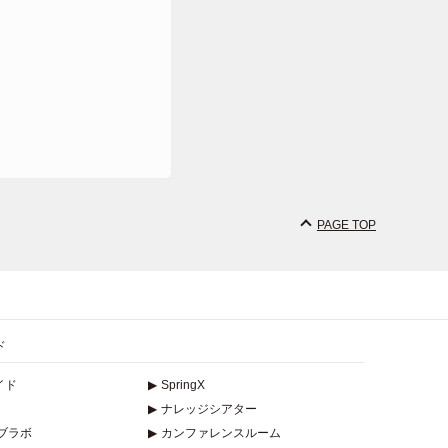
PAGE TOP
ド
イド
▶
SpringX
▶
ナレッジシアター
ブラボ
▶
カンファレンスルーム