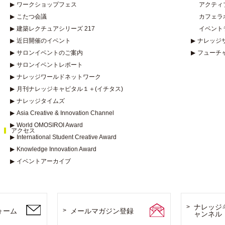
▶
ワークショップフェス
アクティ
▶
こたつ会議
カフェラ
▶
建築レクチュアシリーズ 217
イベント
▶
近日開催のイベント
▶
ナレッジ
▶
サロンイベントのご案内
▶
フューチ
▶
サロンイベントレポート
▶
ナレッジワールドネットワーク
▶
月刊ナレッジキャピタル１＋(イチタス)
▶
ナレッジタイムズ
▶
Asia Creative & Innovation Channel
▶
World OMOSIROI Award
アクセス
▶
International Student Creative Award
▶
Knowledge Innovation Award
▶
イベントアーカイブ
ナレッジ
ォーム
メールマガジン登録
ャンネル