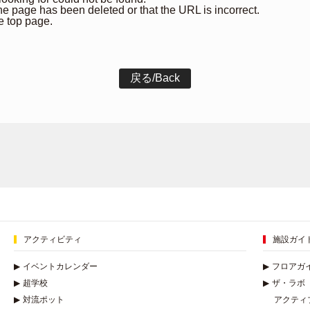
 the page has been deleted or that the URL is incorrect.
e top page.
アクティビティ
施設ガイ
▶
イベントカレンダー
▶
フロアガ
▶
超学校
▶
ザ・ラボ
▶
対流ポット
アクティ